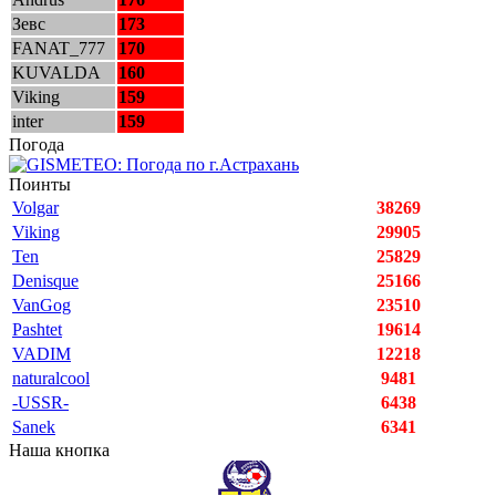
Зевс
173
FANAT_777
170
KUVALDA
160
Viking
159
inter
159
Погода
Поинты
Volgar
38269
Viking
29905
Ten
25829
Denisque
25166
VanGog
23510
Pashtet
19614
VADIM
12218
naturalcool
9481
-USSR-
6438
Sanek
6341
Наша кнопка