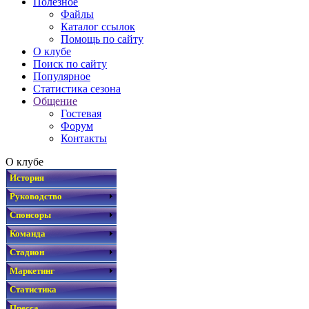
Полезное
Файлы
Каталог ссылок
Помощь по сайту
О клубе
Поиск по сайту
Популярное
Статистика сезона
Общение
Гостевая
Форум
Контакты
О клубе
История
Руководство
Спонсоры
Команда
Стадион
Маркетинг
Статистика
Пресса