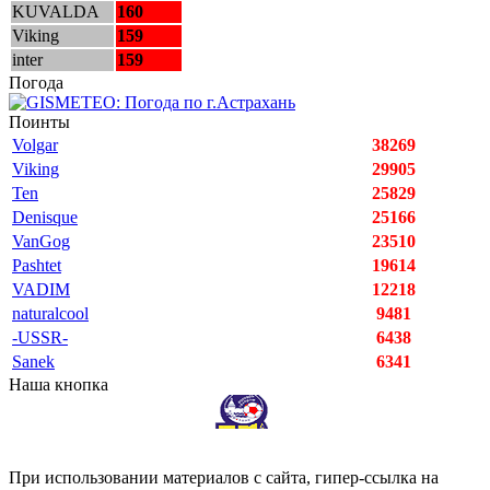
KUVALDA
160
Viking
159
inter
159
Погода
Поинты
Volgar
38269
Viking
29905
Ten
25829
Denisque
25166
VanGog
23510
Pashtet
19614
VADIM
12218
naturalcool
9481
-USSR-
6438
Sanek
6341
Наша кнопка
При использовании материалов с сайта, гипер-ссылка на