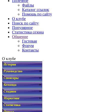
Полезное
Файлы
Каталог ссылок
Помощь по сайту
О клубе
Поиск по сайту
Популярное
Статистика сезона
Общение
Гостевая
Форум
Контакты
О клубе
История
Руководство
Спонсоры
Команда
Стадион
Маркетинг
Статистика
Пресса