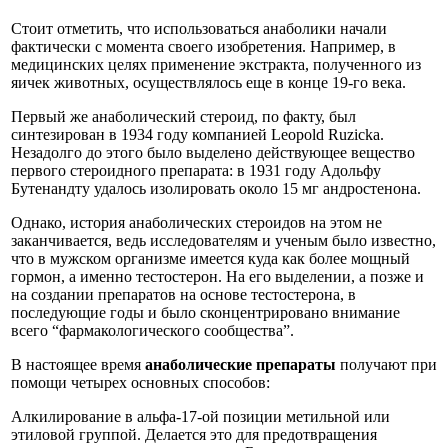
Стоит отметить, что использоваться анаболики начали
фактически с момента своего изобретения. Например, в
медицинских целях применение экстракта, полученного из
яичек животных, осуществлялось еще в конце 19-го века.
Первый же анаболический стероид, по факту, был
синтезирован в 1934 году компанией Leopold Ruzicka.
Незадолго до этого было выделено действующее вещество
первого стероидного препарата: в 1931 году Адольфу
Бутенандту удалось изолировать около 15 мг андростенона.
Однако, история анаболических стероидов на этом не
заканчивается, ведь исследователям и ученым было известно,
что в мужском организме имеется куда как более мощный
гормон, а именно тестостерон. На его выделении, а позже и
на создании препаратов на основе тестостерона, в
последующие годы и было сконцентрировано внимание
всего “фармакологического сообщества”.
В настоящее время
анаболические препараты
получают при
помощи четырех основных способов:
Алкилирование в альфа-17-ой позиции метильной или
этиловой группой. Делается это для предотвращения