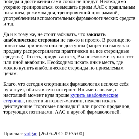
победы и достижения сами собой не придут. Необходимо
усердно тренироваться, совмещать прием ААС с правильным
питанием, режимом дня, тренировочной программой,
употреблением вспомогательных фармакологических средств
и т.д.
Да и к тому же, не стоит забывать, что
заказать
анаболические стероиды
не так-то и просто. В рознице по
понятным причинам они не доступны (запрет на выпуск и
продажу распространяется практически на все стероидные
средства). То есть, придя в аптеку, Вы не сможете купить тот
или иной анаболик. Необходимо искать иные места, где
можно купить анаболические стероиды по приемлемым
ценам.
Благо, что сегодня спортивная фармакология неплохо себя
чувствует, обитая в сети интернет. Иными словами, в
настоящий момент куда проще
купить анаболические
стероиды
, посетив интернет-магазин, нежели искать
действующие “торговые площадки” или просто продавцов,
торгующих пептидами, ААС и другой фармакологией.
Прислал:
volgar
[26-05-2012 09:35:00]