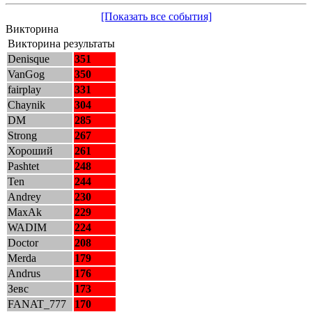
[Показать все события]
Викторина
Викторина результаты
Denisque
351
VanGog
350
fairplay
331
Chaynik
304
DM
285
Strong
267
Хороший
261
Pashtet
248
Ten
244
Andrey
230
MaxAk
229
WADIM
224
Doctor
208
Merda
179
Andrus
176
Зевс
173
FANAT_777
170