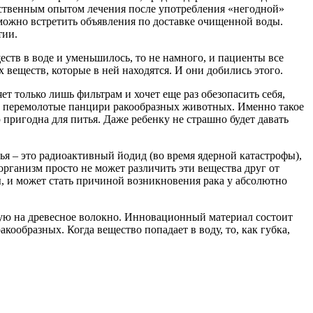
обственным опытом лечения после употребления «негодной»
 можно встретить объявления по доставке очищенной воды.
тии.
ств в воде и уменьшилось, то не намного, и пациенты все
веществ, которые в ней находятся. И они добились этого.
ет только лишь фильтрам и хочет еще раз обезопасить себя,
 и перемолотые панцири ракообразных животных. Именно такое
 пригодна для питья. Даже ребенку не страшно будет давать
ья – это радиоактивный йодид (во время ядерной катастрофы),
организм просто не может различить эти вещества друг от
зы, и может стать причиной возникновения рака у абсолютно
ную на древесное волокно. Инновационный материал состоит
образных. Когда вещество попадает в воду, то, как губка,