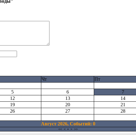
 воды"
Чт
Пт
5
6
7
12
13
14
19
20
21
26
27
28
Август 2026, Cобытий: 0
<<
<
•
>
>>