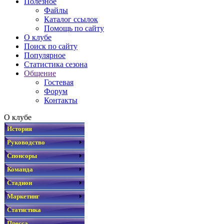
Полезное
Файлы
Каталог ссылок
Помощь по сайту
О клубе
Поиск по сайту
Популярное
Статистика сезона
Общение
Гостевая
Форум
Контакты
О клубе
История
Руководство
Спонсоры
Команда
Стадион
Маркетинг
Статистика
Пресса