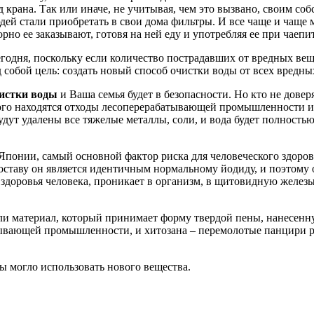
д крана. Так или иначе, не учитывая, чем это вызвано, своим с
дей стали приобретать в свои дома фильтры. И все чаще и чаще
орно ее заказывают, готовя на ней еду и употребляя ее при чаепи
годня, поскольку если количество пострадавших от вредных веще
обой цель: создать новый способ очистки воды от всех вредных 
чистки воды
и Ваша семья будет в безопасности. Но кто не доверя
орого находятся отходы лесоперерабатывающей промышленности
удут удалены все тяжелые металлы, соли, и вода будет полностью
 Японии, самый основной фактор риска для человеческого здоров
оставу он является идентичным нормальному йодиду, и поэтому 
ля здоровья человека, проникает в организм, в щитовидную желе
дали материал, который принимает форму твердой пены, нанесен
ывающей промышленности, и хитозана – перемолотые панцири рако
ы могло использовать нового вещества.