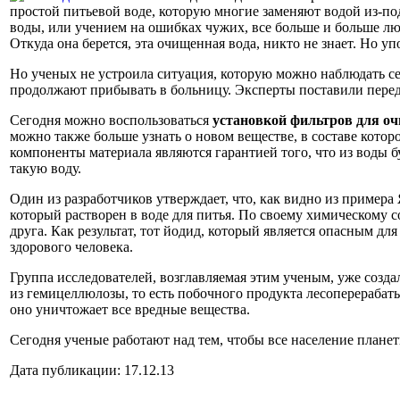
простой питьевой воде, которую многие заменяют водой из-по
воды, или учением на ошибках чужих, все больше и больше лю
Откуда она берется, эта очищенная вода, никто не знает. Но уп
Но ученых не устроила ситуация, которую можно наблюдать се
продолжают прибывать в больницу. Эксперты поставили перед с
Сегодня можно воспользоваться
установкой фильтров для о
можно также больше узнать о новом веществе, в составе кот
компоненты материала являются гарантией того, что из воды б
такую воду.
Один из разработчиков утверждает, что, как видно из примера
который растворен в воде для питья. По своему химическому с
друга. Как результат, тот йодид, который является опасным д
здорового человека.
Группа исследователей, возглавляемая этим ученым, уже соз
из гемицеллюлозы, то есть побочного продукта лесоперерабат
оно уничтожает все вредные вещества.
Сегодня ученые работают над тем, чтобы все население планет
Дата публикации: 17.12.13