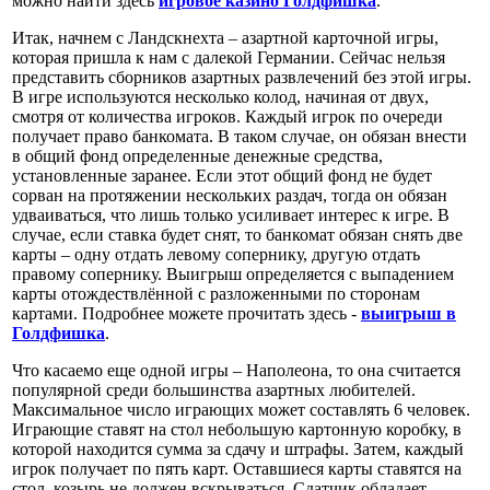
можно найти здесь
игровое казино Голдфишка
.
Итак, начнем с Ландскнехта – азартной карточной игры,
которая пришла к нам с далекой Германии. Сейчас нельзя
представить сборников азартных развлечений без этой игры.
В игре используются несколько колод, начиная от двух,
смотря от количества игроков. Каждый игрок по очереди
получает право банкомата. В таком случае, он обязан внести
в общий фонд определенные денежные средства,
установленные заранее. Если этот общий фонд не будет
сорван на протяжении нескольких раздач, тогда он обязан
удваиваться, что лишь только усиливает интерес к игре. В
случае, если ставка будет снят, то банкомат обязан снять две
карты – одну отдать левому сопернику, другую отдать
правому сопернику. Выигрыш определяется с выпадением
карты отождествлённой с разложенными по сторонам
картами. Подробнее можете прочитать здесь -
выигрыш в
Голдфишка
.
Что касаемо еще одной игры – Наполеона, то она считается
популярной среди большинства азартных любителей.
Максимальное число играющих может составлять 6 человек.
Играющие ставят на стол небольшую картонную коробку, в
которой находится сумма за сдачу и штрафы. Затем, каждый
игрок получает по пять карт. Оставшиеся карты ставятся на
стол, козырь не должен вскрываться. Сдатчик обладает