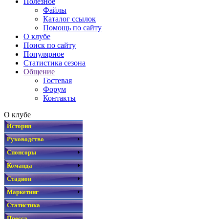
Полезное
Файлы
Каталог ссылок
Помощь по сайту
О клубе
Поиск по сайту
Популярное
Статистика сезона
Общение
Гостевая
Форум
Контакты
О клубе
История
Руководство
Спонсоры
Команда
Стадион
Маркетинг
Статистика
Пресса