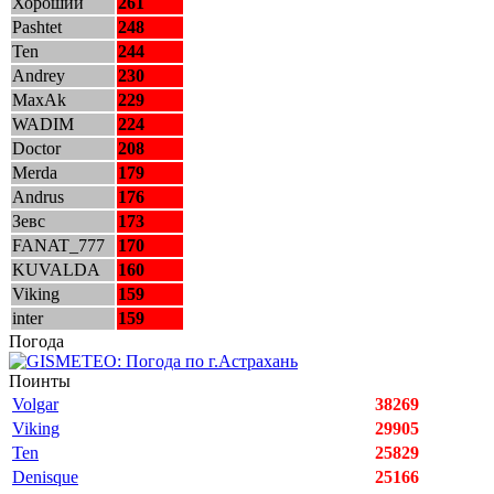
Хороший
261
Pashtet
248
Ten
244
Andrey
230
MaxAk
229
WADIM
224
Doctor
208
Merda
179
Andrus
176
Зевс
173
FANAT_777
170
KUVALDA
160
Viking
159
inter
159
Погода
Поинты
Volgar
38269
Viking
29905
Ten
25829
Denisque
25166