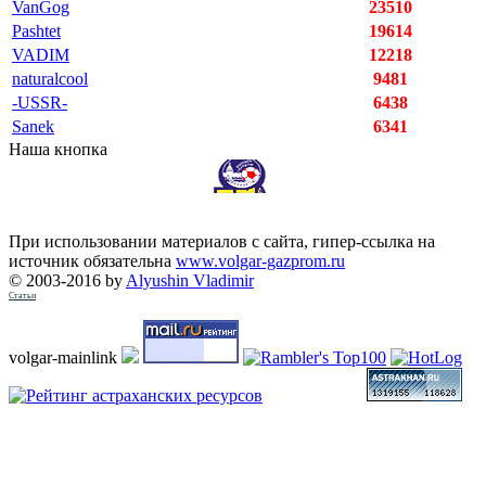
VanGog
23510
Pashtet
19614
VADIM
12218
naturalcool
9481
-USSR-
6438
Sanek
6341
Наша кнопка
При использовании материалов с сайта, гипер-ссылка на
источник обязательна
www.volgar-gazprom.ru
© 2003-2016 by
Alyushin Vladimir
Статьи
volgar-mainlink