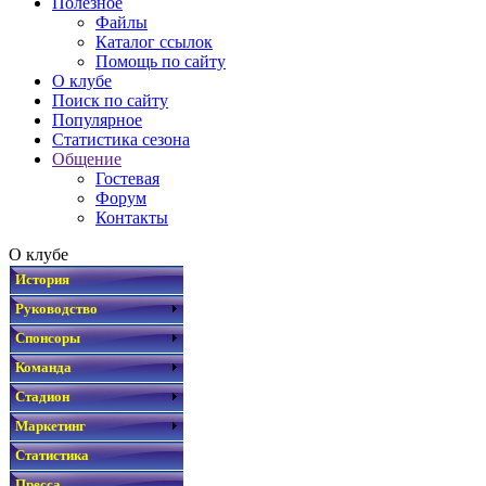
Полезное
Файлы
Каталог ссылок
Помощь по сайту
О клубе
Поиск по сайту
Популярное
Статистика сезона
Общение
Гостевая
Форум
Контакты
О клубе
История
Руководство
Спонсоры
Команда
Стадион
Маркетинг
Статистика
Пресса