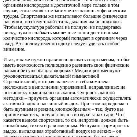
организм кислородом в достаточной мере только в том
случае, если человек не занимается активным физическим
трудом. Спортсмены же испытывают большие физические
нагрузки, поэтому такой стиль дыхания им не подходит.
Чтобы мускулатура работала на полную, не подвергаясь
риску, нужно снабжать мышечные ткани достаточным
количество кислорода, который попадает в организм через
вход. Вот почему именно вдоху следует уделять особое
внимание.
Итак, как же нужно правильно дышать спортсменам, чтобы
иметь возможность полноценно развивать свои физические
навыки без ущерба для здоровья? Медики рекомендуют
руководствоваться дыхательной гимнастикой
Стрельниковой, которая включает в себя комплекс
несложных в выполнении упражнений, направленных на
постановку правильного дыхания. Сущность данной
методики – приучить организм автоматически осуществлять
активный вдох и пассивный выдох. При этом вдох должен
быть шумным и резким, хлопкообразным – так, будто вы
принюхиваетесь, почувствовав в воздухе запах гари. Что
касается выдоха спортсмена, то он, напротив, должен быть
спокойным, тихим и равномерным. Не нужно формировать
выдох, выталкивая отработанный воздух из лёгких – он
должен выходить естественно и пассивно, без толчков