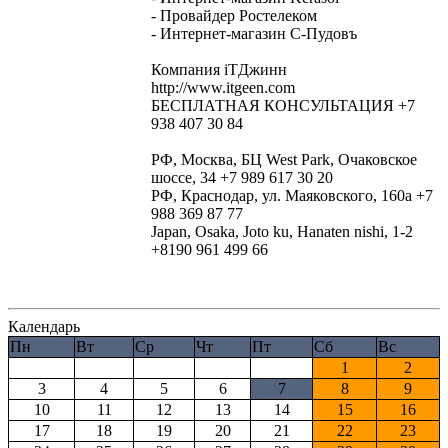
- Провайдер Ростелеком
- Интернет-магазин С-Пудовъ
Компания iTДжинн
http://www.itgeen.com
БЕСПЛАТНАЯ КОНСУЛЬТАЦИЯ +7
938 407 30 84
РФ, Москва, БЦ West Park, Очаковское
шоссе, 34 +7 989 617 30 20
РФ, Краснодар, ул. Маяковского, 160а +7
988 369 87 77
Japan, Osaka, Joto ku, Hanaten nishi, 1-2
+8190 961 499 66
Календарь
Пн
Вт
Ср
Чт
Пт
Сб
Вс
1
2
3
4
5
6
7
8
9
10
11
12
13
14
15
16
17
18
19
20
21
22
23