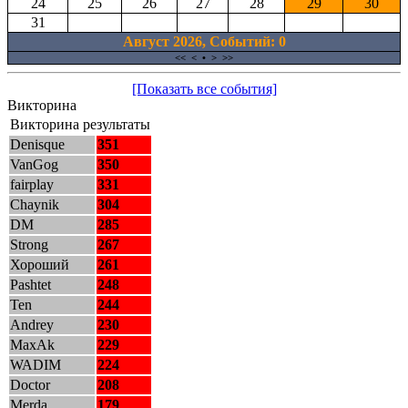
24
25
26
27
28
29
30
31
Август 2026, Cобытий: 0
<<
<
•
>
>>
[Показать все события]
Викторина
Викторина результаты
Denisque
351
VanGog
350
fairplay
331
Chaynik
304
DM
285
Strong
267
Хороший
261
Pashtet
248
Ten
244
Andrey
230
MaxAk
229
WADIM
224
Doctor
208
Merda
179