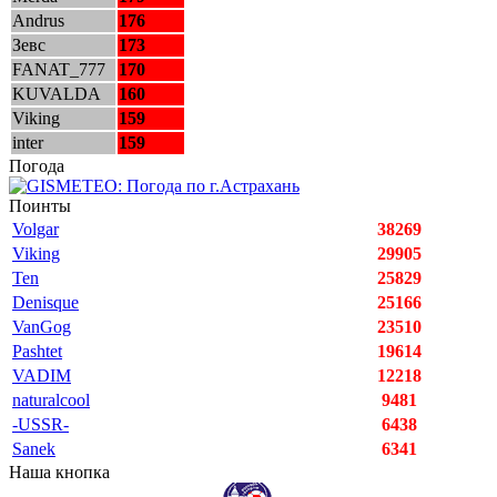
Andrus
176
Зевс
173
FANAT_777
170
KUVALDA
160
Viking
159
inter
159
Погода
Поинты
Volgar
38269
Viking
29905
Ten
25829
Denisque
25166
VanGog
23510
Pashtet
19614
VADIM
12218
naturalcool
9481
-USSR-
6438
Sanek
6341
Наша кнопка