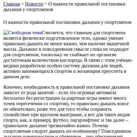
Главная
>
Новости
> О важности правильной постановки
дыхания у спортсменов
О важности правильной постановки дыхания у спортсменов
Считается, что главным для спортсмена
является физически подготовленное тело, однако умение
правильно дышать не менее важно, чем наличие мышечной
массы. Дыхание в повседневном смысле слова не подходит
для спортсменов, поскольку не снабжает их организм
достаточным количеством кислорода. В связи с этим учёные-
медики разработали особую систему дыхания для людей,
активно занимающихся спортом и желающим преуспеть в
данном деле.
Конечно, необходимость в правильной постановке дыхания
зависит от рода занятий – если это игровые автоматы
бесплатно без регистрации (а азартные игры имеют много
точек пересечения со спортом), то правильно дышать вовсе
не обязательно, разве что для того чтобы сохранить
спокойствие при крупном выигрыше, а вот для таких видов
спорта, как, к примеру, футбол, пауэрлифтинг и так далее –
правильное дыхание чрезвычайно важно. Почему
спортсменам следует дышать по-особенному? Повседневное
дыхание поверхностное и сбивчивое – оно обеспечивает