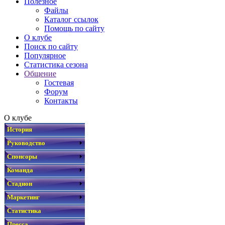
Полезное
Файлы
Каталог ссылок
Помощь по сайту
О клубе
Поиск по сайту
Популярное
Статистика сезона
Общение
Гостевая
Форум
Контакты
О клубе
История
Руководство
Спонсоры
Команда
Стадион
Маркетинг
Статистика
Пресса