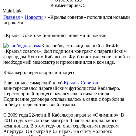
Комментариев:
5
MainLink
Главная
>
Новости
> «Крылья советов» пополнился новыми
игроками
«Крылья советов» пополнился новыми игроками
Как сообщает официальный сайт ФК
«Крылья советов», был подписан контракт с парагвайским
форвардом Луисом Кабальеро. Футболист уже успел пройти
необходимый медосмотр и присоединился к команде.
Кабальеро: переговорный процесс
Еще раньше самарский клуб
Крылья Советов
заинтересовался парагвайским футболистом Кабальеро.
Переговорный процесс начался еще в начале июля.
Подписание договора откладывалось в связи с борьбой за
победу в первенстве своей страны.
С 2009 года 22-летний Кабальеро играл за «Олимпию». В
2011 году в её составе выиграл II часть национального
чемпионата. В этом году он стал серебряным призером
Апертура. Он сыграл в 62 играх. На счету молодого