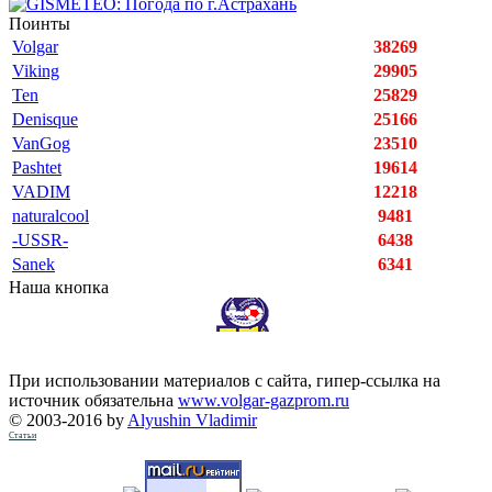
Поинты
Volgar
38269
Viking
29905
Ten
25829
Denisque
25166
VanGog
23510
Pashtet
19614
VADIM
12218
naturalcool
9481
-USSR-
6438
Sanek
6341
Наша кнопка
При использовании материалов с сайта, гипер-ссылка на
источник обязательна
www.volgar-gazprom.ru
© 2003-2016 by
Alyushin Vladimir
Статьи