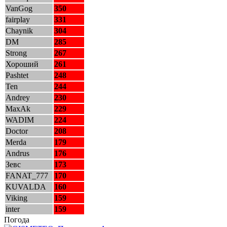
VanGog
350
fairplay
331
Chaynik
304
DM
285
Strong
267
Хороший
261
Pashtet
248
Ten
244
Andrey
230
MaxAk
229
WADIM
224
Doctor
208
Merda
179
Andrus
176
Зевс
173
FANAT_777
170
KUVALDA
160
Viking
159
inter
159
Погода