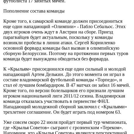
футболиста 17 забитых мячей.
Пополнение состава команды
Кроме того, к самарской команде должен присоединиться
еще один нападающий «Олимпии» - Пабло Себальос. Этих
двух игроков очень ждут в Австрии на сборе. Приезд
парагвайцев будет актуальным, поскольку у команды
возникли пробелы в линии атаки. Сергей Корниленко
основной форвард команды был вызван в олимпийскую
сборную Белоруссии. Поэтому на протяжении первых туров
команда будет вынуждена обходиться без форварда.
К «Крыльям» присоединился еще один сильный и молодой
нападающий Артем Делькин. До этого момента он играл в
составе владимирской футбольной команды «Торпедо», и
стал её лучшим бомбардиром. В 47 матчах он забил 16 мячей.
Кроме того, по версии болельщиков его признали лучшим
игроком национальной лиги 2011/12 сезона. Владимирская
команда отказалась участвовать в первенстве ФНЛ.
Нападающий молодежной сборной заключил с «Крыльями»
трехлетнее соглашение. Он будет играть под номером 63.
Уже совсем скоро 22 июля пройдет первый тур чемпионата,
где «Крылья Советов» сыграют с грозненским «Тереком».
Напомним, что «Крылья Советов» являются перспективной