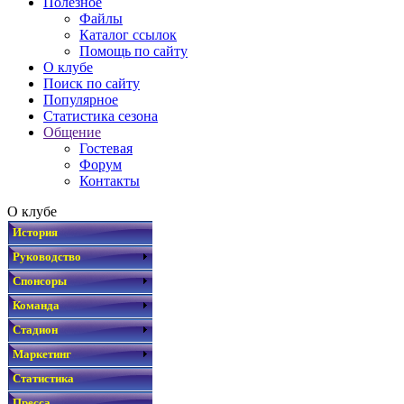
Полезное
Файлы
Каталог ссылок
Помощь по сайту
О клубе
Поиск по сайту
Популярное
Статистика сезона
Общение
Гостевая
Форум
Контакты
О клубе
История
Руководство
Спонсоры
Команда
Стадион
Маркетинг
Статистика
Пресса