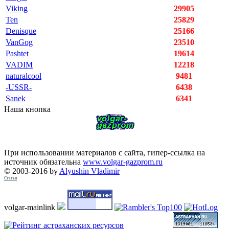
Viking
29905
Ten
25829
Denisque
25166
VanGog
23510
Pashtet
19614
VADIM
12218
naturalcool
9481
-USSR-
6438
Sanek
6341
Наша кнопка
При использовании материалов с сайта, гипер-ссылка на
источник обязательна
www.volgar-gazprom.ru
© 2003-2016 by
Alyushin Vladimir
Статьи
volgar-mainlink