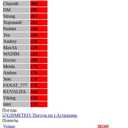
Chaynik
304
DM
285
Strong
267
Хороший
261
Pashtet
248
Ten
244
Andrey
230
MaxAk
229
WADIM
224
Doctor
208
Merda
179
Andrus
176
Зевс
173
FANAT_777
170
KUVALDA
160
Viking
159
inter
159
Погода
Поинты
Volgar
38269