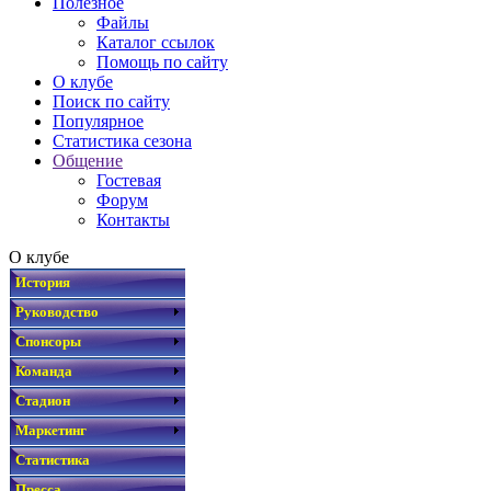
Полезное
Файлы
Каталог ссылок
Помощь по сайту
О клубе
Поиск по сайту
Популярное
Статистика сезона
Общение
Гостевая
Форум
Контакты
О клубе
История
Руководство
Спонсоры
Команда
Стадион
Маркетинг
Статистика
Пресса