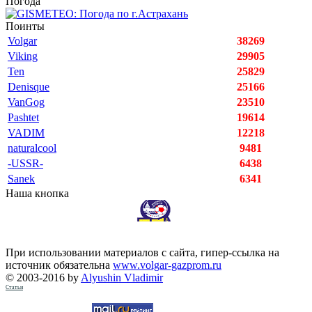
Погода
Поинты
Volgar
38269
Viking
29905
Ten
25829
Denisque
25166
VanGog
23510
Pashtet
19614
VADIM
12218
naturalcool
9481
-USSR-
6438
Sanek
6341
Наша кнопка
При использовании материалов с сайта, гипер-ссылка на
источник обязательна
www.volgar-gazprom.ru
© 2003-2016 by
Alyushin Vladimir
Статьи