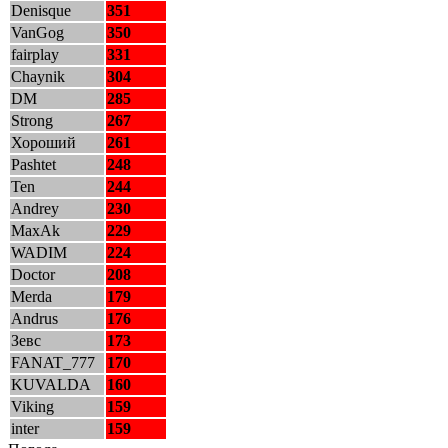
Denisque
351
VanGog
350
fairplay
331
Chaynik
304
DM
285
Strong
267
Хороший
261
Pashtet
248
Ten
244
Andrey
230
MaxAk
229
WADIM
224
Doctor
208
Merda
179
Andrus
176
Зевс
173
FANAT_777
170
KUVALDA
160
Viking
159
inter
159