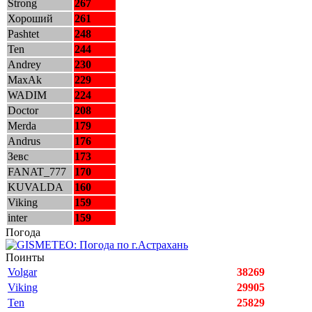
Strong
267
Хороший
261
Pashtet
248
Ten
244
Andrey
230
MaxAk
229
WADIM
224
Doctor
208
Merda
179
Andrus
176
Зевс
173
FANAT_777
170
KUVALDA
160
Viking
159
inter
159
Погода
Поинты
Volgar
38269
Viking
29905
Ten
25829