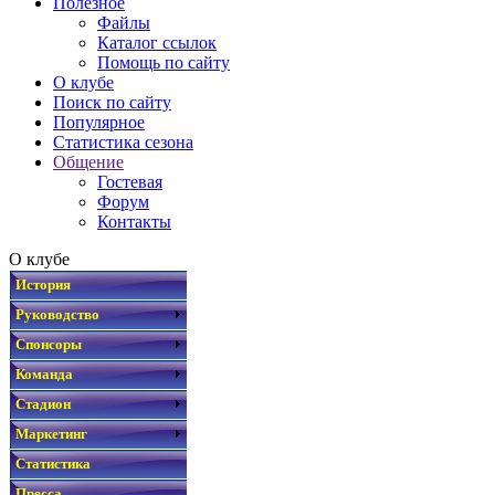
Полезное
Файлы
Каталог ссылок
Помощь по сайту
О клубе
Поиск по сайту
Популярное
Статистика сезона
Общение
Гостевая
Форум
Контакты
О клубе
История
Руководство
Спонсоры
Команда
Стадион
Маркетинг
Статистика
Пресса