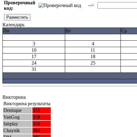
Проверочный
-->
код:
Календарь
Пн
Вт
Ср
3
4
10
11
17
18
24
25
31
Викторина
Викторина результаты
Denisque
351
VanGog
350
fairplay
331
Chaynik
304