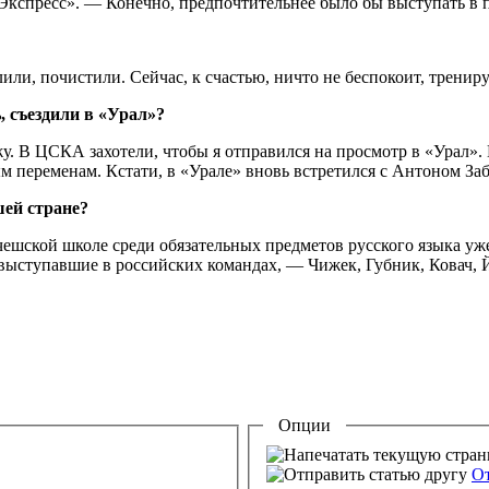
-Экспресс». — Конечно, предпочтительнее было бы выступать в п
лили, почистили. Сейчас, к счастью, ничто не беспокоит, трени
, съездили в «Урал»?
жу. В ЦСКА захотели, чтобы я отправился на просмотр в «Урал». 
м переменам. Кстати, в «Урале» вновь встретился с Антоном За
шей стране?
 чешской школе среди обязательных предметов русского языка у
выступавшие в российских командах, — Чижек, Губник, Ковач, Йи
Опции
От