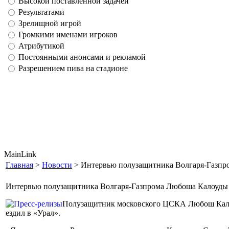
Высокой поставленной задачей
Результатами
Зрелищной игрой
Громкими именами игроков
Атрибутикой
Постоянными анонсами и рекламой
Разрешением пива на стадионе
MainLink
Главная
>
Новости
> Интервью полузащитника Волгаря-Газпр
Интервью полузащитника Волгаря-Газпрома Любоша Калоуды
Полузащитник московского ЦСКА Любош Калоуд
ездил в «Урал».