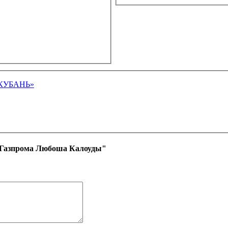
КУБАНЬ»
-Газпрома Любоша Калоуды"