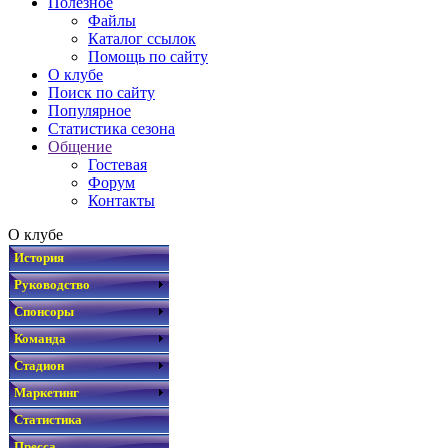
Полезное
Файлы
Каталог ссылок
Помощь по сайту
О клубе
Поиск по сайту
Популярное
Статистика сезона
Общение
Гостевая
Форум
Контакты
О клубе
История
Руководство
Спонсоры
Команда
Стадион
Маркетинг
Статистика
Пресса