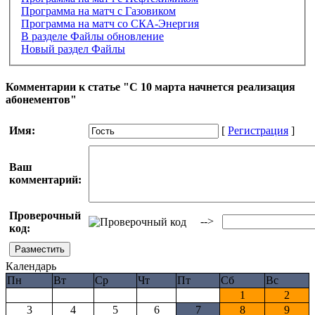
Программа на матч с Газовиком
Программа на матч со СКА-Энергия
В разделе Файлы обновление
Новый раздел Файлы
Комментарии к статье "С 10 марта начнется реализация
абонементов"
Имя:
[
Регистрация
]
Ваш
комментарий:
Проверочный
-->
код:
Календарь
Пн
Вт
Ср
Чт
Пт
Сб
Вс
1
2
3
4
5
6
7
8
9