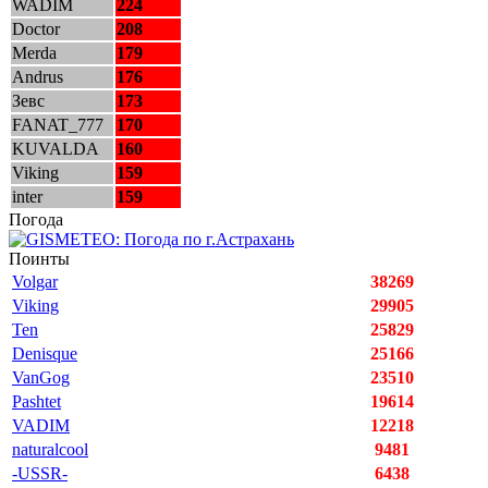
WADIM
224
Doctor
208
Merda
179
Andrus
176
Зевс
173
FANAT_777
170
KUVALDA
160
Viking
159
inter
159
Погода
Поинты
Volgar
38269
Viking
29905
Ten
25829
Denisque
25166
VanGog
23510
Pashtet
19614
VADIM
12218
naturalcool
9481
-USSR-
6438