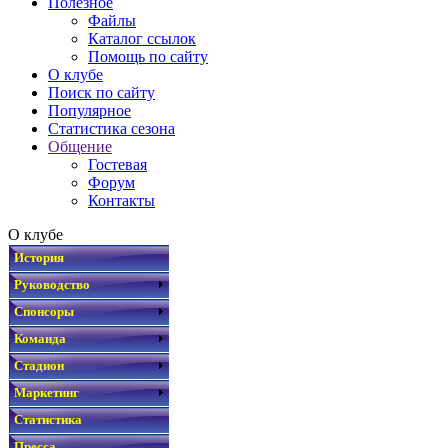
Полезное
Файлы
Каталог ссылок
Помощь по сайту
О клубе
Поиск по сайту
Популярное
Статистика сезона
Общение
Гостевая
Форум
Контакты
О клубе
История
Руководство
Спонсоры
Команда
Стадион
Маркетинг
Статистика
Пресса