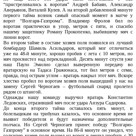
“пристреливались к воротам” Андрей Бабаян, Александр
Аверьянов, Виталий Кулев. А на второй добавленной минуте
первого тайма возник самый опасный момент в матче у
ворот “Волгаря-Газпрома”. Владимир Фролов бил по
воротам практически в упор, метров с пяти, и спасибо
нашему защитнику Роману Прокопенко, выбившему мяч с
линии ворот.
Во втором тайме в составе хозяев поля появился их лучший
бомбардир Шамиль Асильдаров, который мог отличиться
уже на 48-й минуте, хорошо пробив с лета с 10 метров, но
мяч просвистел над перекладиной. Десять минут спустя уже
наш Пауло Эмилио сделал выверенную передачу во
вратарскую на Тадаса Гражюнаса, тот бил метров с семи,
правда, под острым углом – вратарь накрыл этот мяч. Вскоре
хлестко пробил по воротам хозяев поля вышедший у нас на
замену Сергей Черногаев – футбольный снаряд пролетел
рядом со штангой.
Однажды нашу команду выручил вратарь Константин
Ледовских, отразивший мяч после удара Анзура Садирова.
До конца второго тайма оставалось пять минут, и
болельщикам на трибунах казалось, что основное время не
выявит победителя и будут назначены дополнительные
полчаса. Но Сергей Черногаев принес победу “Волгарю-
Газпрому” в основное время. На 86-й минуте он увидел, что
голкипер хозяев поля вышел из ворот и решил пробить с 30