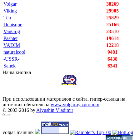
Volgar
38269
Viking
29905
Ten
25829
Denisque
25166
VanGog
23510
Pashtet
19614
VADIM
12218
naturalcool
9481
-USSR-
6438
Sanek
6341
Наша кнопка
При использовании материалов с сайта, гипер-ссылка на
источник обязательна
www.volgar-gazprom.ru
© 2003-2016 by
Alyushin Vladimir
Статьи
volgar-mainlink