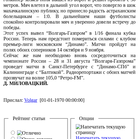
метров. Мяч влетел в дальний угол ворот, что повергло в шок
махачкалинскую публику, но принесло радость астраханским
болельщикам – 1:0. В дальнейшем наши футболисты
спокойно контролировали мяч и уверенно довели встречу до
победы.
Этот успех вывел “Волгарь-Газпром” в 1/16 финала кубка
России. Теперь нам предстоит помериться силами с клубом
премьер-лиги московским “Динамо”. Матчи пройдут на
полях обоих соперников 14 октября и 9 ноября.
Сейчас же нам необходимо вновь сосредоточиться на
чемпионате России – 28 и 31 августа “Волгаря-Газпрома”
проведет матчи в Санкт-Петербурге с “Динамо-СПб” и
Калининграде с “Балтикой”. Радиорепортажи с обоих матчей
прозвучат на волне 105,0 “Ретро-FM”.
Д. МИЛОВАЦКИЙ.
Прислал:
Volgar
[01-01-1970 00:00:00]
Рейтинг статьи
Опции
Напечатать текущую