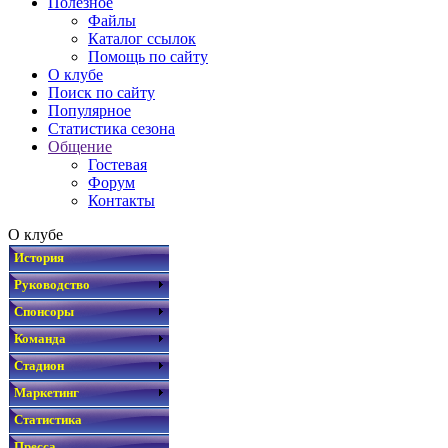
Полезное
Файлы
Каталог ссылок
Помощь по сайту
О клубе
Поиск по сайту
Популярное
Статистика сезона
Общение
Гостевая
Форум
Контакты
О клубе
История
Руководство
Спонсоры
Команда
Стадион
Маркетинг
Статистика
Пресса