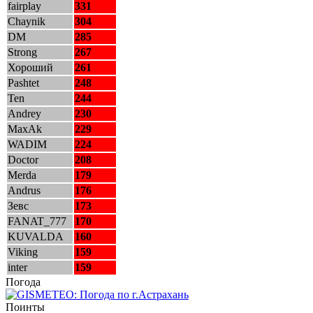
fairplay
331
Chaynik
304
DM
285
Strong
267
Хороший
261
Pashtet
248
Ten
244
Andrey
230
MaxAk
229
WADIM
224
Doctor
208
Merda
179
Andrus
176
Зевс
173
FANAT_777
170
KUVALDA
160
Viking
159
inter
159
Погода
Поинты