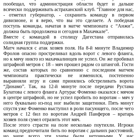
пообещал, что администрация области будет и дальше
всячески поддерживать астраханский клуб. “Главное для нас,
- отметил губернатор, - сохранить команду в первом
дивизионе, и я верю, что вы это сделаете. А победная
поступь команды, начатая в матче чемпионата с “Анжи”,
должна быть продолжена и сегодня в Махачкале”.
Вместе с командой в столицу Дагестана отправилась
солидная группа поддержки.
Матч начался с атак хозяев поля. На 8-й минуте Владимир
Фролов опасно простреливал вдоль ворот с левого фланга,
но к мячу никто из махачкалинцев не успел. Он же пробивал
штрафной метров с 18 – мяч прошел рядом со штангой. Гости
же, состав которых по сравнению с последним матчем
чемпионата практически не изменился, постепенно
выравняли игру и сами принялись обстреливать ворота
“Динамо”. Так, на 12-й минуте после передачи Рустама
Булатова с левого фланга Артурас Фоменко оказался с мячом
в центре штрафной, но не успел пробить по воротам – мяч у
него буквально из-под ног выбили защитники. Пять минут
спустя уже Фоменко выступил в роли пасующего, после чего
метров с 12 бил по воротам Андрей Панферов – вратарь
хозяев поля сумел отразить этот мяч.
После этого страсти на поле несколько поутихли. Игроки
команд предпочитали бить по воротам с дальних расстояний,
но чаще всего эти удары были неточными. У нас