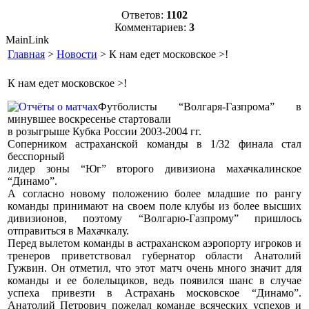
Ответов:
1102
Комментариев:
3
MainLink
Главная
>
Новости
> К нам едет московское >!
К нам едет московское >!
Футболисты “Волгаря-Газпрома” в
минувшее воскресенье стартовали
в розыгрыше Кубка России 2003-2004 гг.
Соперником астраханской команды в 1/32 финала стал
бесспорный
лидер зоны “Юг” второго дивизиона махачкалинское
“Динамо”.
А согласно новому положению более младшие по рангу
команды принимают на своем поле клубы из более высших
дивизионов, поэтому “Волгарю-Газпрому” пришлось
отправиться в Махачкалу.
Перед вылетом команды в астраханском аэропорту игроков и
тренеров приветствовал губернатор области Анатолий
Гужвин. Он отметил, что этот матч очень много значит для
команды и ее болельщиков, ведь появился шанс в случае
успеха привезти в Астрахань московское “Динамо”.
Анатолий Петрович пожелал команде всяческих успехов и