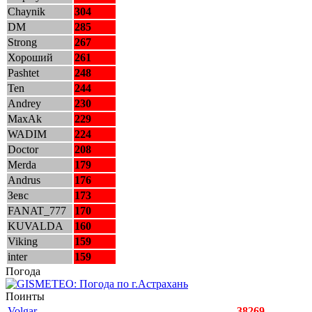
Chaynik
304
DM
285
Strong
267
Хороший
261
Pashtet
248
Ten
244
Andrey
230
MaxAk
229
WADIM
224
Doctor
208
Merda
179
Andrus
176
Зевс
173
FANAT_777
170
KUVALDA
160
Viking
159
inter
159
Погода
Поинты
Volgar
38269