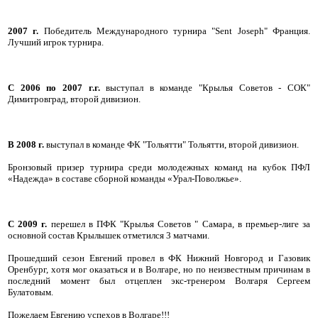
2007 г.
Победитель Международного турнира "Sent Joseph" Франция.
Лучший игрок турнира.
C 2006 по 2007 г.г.
выступал в команде "Крылья Советов - СОК"
Димитровград, второй дивизион.
В 2008 г.
выступал в команде ФК "Тольятти" Тольятти, второй дивизион.
Бронзовый призер турнира среди молодежных команд на кубок ПФЛ
«Надежда» в составе сборной команды «Урал-Поволжье».
С 2009 г.
перешел в ПФК "Крылья Советов " Самара, в премьер-лиге за
основной состав Крылышек отметился 3 матчами.
Прошедший сезон Евгений провел в ФК Нижний Новгород и Газовик
Оренбург, хотя мог оказаться и в Волгаре, но по неизвестным причинам в
последний момент был отцеплен экс-тренером Волгаря Сергеем
Булатовым.
Пожелаем Евгению успехов в Волгаре!!!