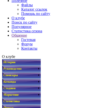
Полезное
Файлы
Каталог ссылок
Помощь по сайту
О клубе
Поиск по сайту
Популярное
Статистика сезона
Общение
Гостевая
Форум
Контакты
О клубе
История
Руководство
Спонсоры
Команда
Стадион
Маркетинг
Статистика
Пресса