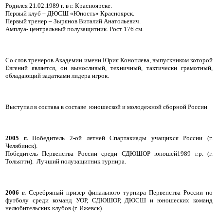
Родился 21.02.1989 г. в г. Красноярске.
Первый клуб – ДЮСШ «Юность» Красноярск.
Первый тренер – Зырянов Виталий Анатольевич
.
Амплуа- центральный полузащитник. Рост 176 см.
Со слов тренеров Академии имени Юрия Коноплева, выпускником которой
Евгений является, он выносливый, техничный, тактически грамотный,
обладающий задатками лидера игрок.
Выступал в состава в составе юношеской и молодежной сборной России
2005 г.
Победитель 2-ой летней Спартакиады учащихся России (г.
Челябинск).
Победитель Первенства России среди СДЮШОР юношей1989 г.р. (г.
Тольятти). Лучший полузащитник турнира.
2006 г.
Серебряный призер финального турнира Первенства России по
футболу среди команд УОР, СДЮШОР, ДЮСШ и юношеских команд
нелюбительских клубов (г. Ижевск).