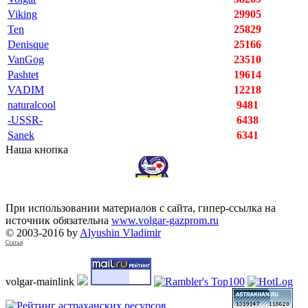
Viking
29905
Ten
25829
Denisque
25166
VanGog
23510
Pashtet
19614
VADIM
12218
naturalcool
9481
-USSR-
6438
Sanek
6341
Наша кнопка
При использовании материалов с сайта, гипер-ссылка на
источник обязательна
www.volgar-gazprom.ru
© 2003-2016 by
Alyushin Vladimir
Статьи
volgar-mainlink