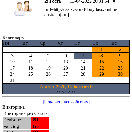
2) Гость
13-04-2022 20:31:54
#
[url=http://lasix.world/]buy lasix online
australia[/url]
Календарь
Пн
Вт
Ср
Чт
Пт
Сб
Вс
1
2
3
4
5
6
7
8
9
10
11
12
13
14
15
16
17
18
19
20
21
22
23
24
25
26
27
28
29
30
31
Август 2026, Cобытий: 0
<<
<
•
>
>>
[Показать все события]
Викторина
Викторина результаты
Denisque
351
VanGog
350