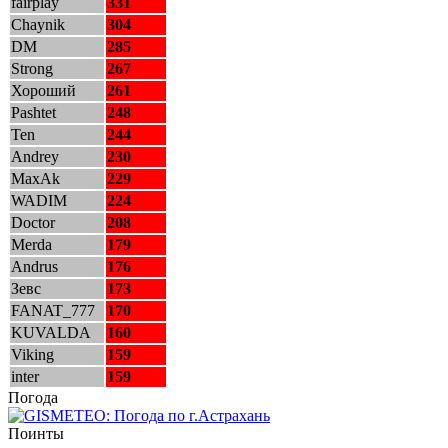
fairplay
331
Chaynik
304
DM
285
Strong
267
Хороший
261
Pashtet
248
Ten
244
Andrey
230
MaxAk
229
WADIM
224
Doctor
208
Merda
179
Andrus
176
Зевс
173
FANAT_777
170
KUVALDA
160
Viking
159
inter
159
Погода
Поинты