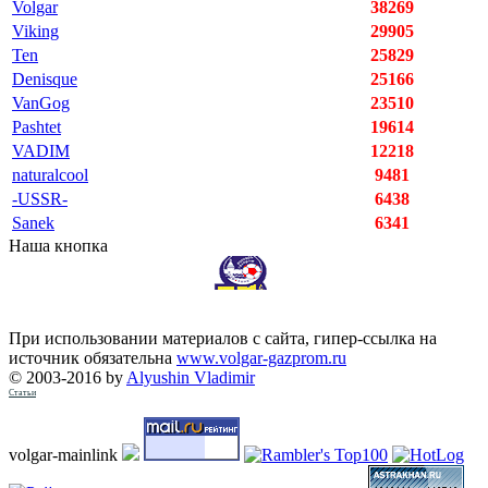
Volgar
38269
Viking
29905
Ten
25829
Denisque
25166
VanGog
23510
Pashtet
19614
VADIM
12218
naturalcool
9481
-USSR-
6438
Sanek
6341
Наша кнопка
При использовании материалов с сайта, гипер-ссылка на
источник обязательна
www.volgar-gazprom.ru
© 2003-2016 by
Alyushin Vladimir
Статьи
volgar-mainlink