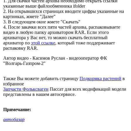
1. Для скачки частей архива необходимо открыть ссылки
указанные выше файлообменника ifolder
2. На открывшихся страницах вводите цифры указанные на
картинках, жмете "Далее"
3. В следующем окне жмете "Скачать"
4. После закачки всех пяти частей архива, распаковываете
видео в любую папку архиватором RAR. Если этого
архиватора у Вас нет, то можно скачать бесплатный
архиватор по
этой ссылке
, который тоже поддерживает
распаковку RAR.
Автор видео - Касимов Руслан - видеооператор ФК
"Волгарь-Газпром-2"
Также Вы можете добавить страницу
Подкормка растений
в
избранное
Запчасти Фольксваген
Пассат для всех модификаций модели
представлены в нашем автосервисе.
Примечание:
автобазар