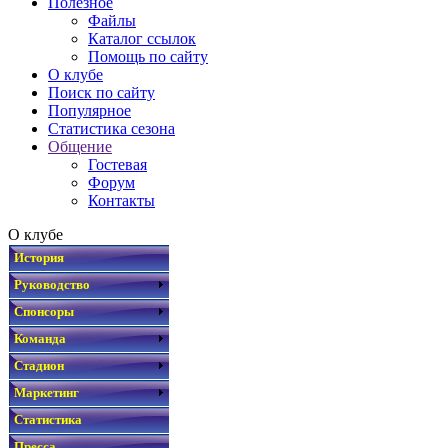
Полезное
Файлы
Каталог ссылок
Помощь по сайту
О клубе
Поиск по сайту
Популярное
Статистика сезона
Общение
Гостевая
Форум
Контакты
О клубе
История
Руководство
Спонсоры
Команда
Стадион
Маркетинг
Статистика
Пресса