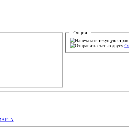
Опции
От
 МАРТА