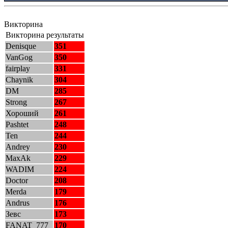
Викторина
Викторина результаты
Denisque
351
VanGog
350
fairplay
331
Chaynik
304
DM
285
Strong
267
Хороший
261
Pashtet
248
Ten
244
Andrey
230
MaxAk
229
WADIM
224
Doctor
208
Merda
179
Andrus
176
Зевс
173
FANAT_777
170