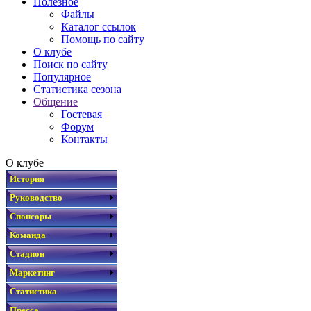
Полезное
Файлы
Каталог ссылок
Помощь по сайту
О клубе
Поиск по сайту
Популярное
Статистика сезона
Общение
Гостевая
Форум
Контакты
О клубе
История
Руководство
Спонсоры
Команда
Стадион
Маркетинг
Статистика
Пресса