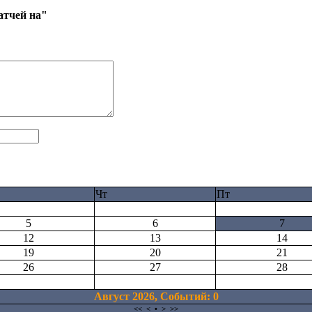
атчей на"
Чт
Пт
5
6
7
12
13
14
19
20
21
26
27
28
Август 2026, Cобытий: 0
<<
<
•
>
>>