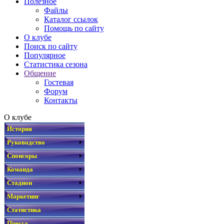
Полезное
Файлы
Каталог ссылок
Помощь по сайту
О клубе
Поиск по сайту
Популярное
Статистика сезона
Общение
Гостевая
Форум
Контакты
О клубе
История
Руководство
Спонсоры
Команда
Стадион
Маркетинг
Статистика
Пресса