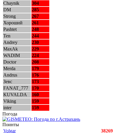
Chaynik
304
DM
285
Strong
267
Хороший
261
Pashtet
248
Ten
244
Andrey
230
MaxAk
229
WADIM
224
Doctor
208
Merda
179
Andrus
176
Зевс
173
FANAT_777
170
KUVALDA
160
Viking
159
inter
159
Погода
Поинты
Volgar
38269