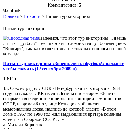
Комментариев:
5
MainLink
Главная
>
Новости
> Пятый тур викторины
Пятый тур викторины
Надеемся, что этот тур викторины "Знаешь
ли ты футбол?" не вызовет сложностей у болельщиков
"Волгаря", так как включет два несложных вопроса о нашей
команде.
Пятый тур викторины «Знаешь ли ты футбол?» нажмите
чтобы скачать (12 сентября 2009 г.)
ТУР 5
13. Совсем рядом с СКК «Петербургский», который в 1984
году назывался СКК имени Ленина и в котором «Зенит»
оформил свое единственное золото в истории чемпионатов
СССР, на доме 46 по улице Кузнецовской, висит
мемориальная доска, надпись на которой гласит: «В этом
доме с 1957 по 1990 год жил выдающийся вратарь команды
«Зенит» и Сборной СССР … »
а. Михаил Бирюков