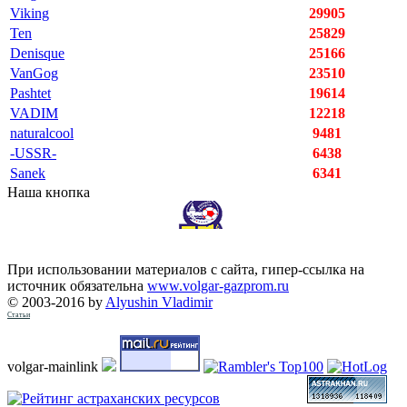
Viking
29905
Ten
25829
Denisque
25166
VanGog
23510
Pashtet
19614
VADIM
12218
naturalcool
9481
-USSR-
6438
Sanek
6341
Наша кнопка
При использовании материалов с сайта, гипер-ссылка на
источник обязательна
www.volgar-gazprom.ru
© 2003-2016 by
Alyushin Vladimir
Статьи
volgar-mainlink