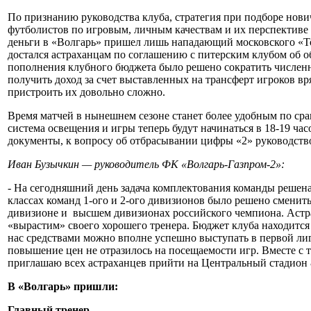
По признанию руководства клуба, стратегия при подборе нович
футболистов по игровым, личным качествам и их перспективе 
деньги в «Волгарь» пришел лишь нападающий московского «Т
достался астраханцам по соглашению с питерским клубом об об
пополнения клубного бюджета было решено сократить численно
получить доход за счет выставленных на трансферт игроков вр
пристроить их довольно сложно.
Время матчей в нынешнем сезоне станет более удобным по сра
система освещения и игры теперь будут начинаться в 18-19 час
документы, к вопросу об отбрасывании цифры «2» руководств
Иван Бузычкин — руководитель ФК «Волгарь-Газпром-2»:
- На сегодняшний день задача комплектования команды решен
классах команд 1-ого и 2-ого дивизионов было решено сменить
дивизионе и высшем дивизионах российского чемпиона. Астра
«вырастим» своего хорошего тренера. Бюджет клуба находится 
нас средствами можно вполне успешно выступать в первой лиге
повышение цен не отразилось на посещаемости игр. Вместе с т
приглашаю всех астраханцев прийти на Центральный стадион 
В «Волгарь» пришли:
Главный тренер