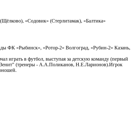
 (Щёлково), «Содовик» (Стерлитамак), «Балтика»
ды ФК «Рыбинск», «Ротор-2» Волгоград, «Рубин-2» Казань,
ачал играть в футбол, выступая за детскую команду (первый
"Зенит" (тренеры - А.А.Поликанов, Н.Е.Ларионов).Игрок
 юношей.