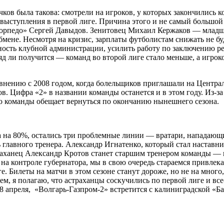
ков была такова: смотрели на игроков, у которых закончились к
выступления в первой лиге. Причина этого и не самый большой
орпедо» Сергей Давыдов. Зенитовец Михаил Кержаков — младши
мене. Несмотря на кризис, зарплаты футболистам снижать не бу
сть клубной администрации, усилить работу по заключению рек
яд ли получится — команд во второй лиге стало меньше, а игрок
внению с 2008 годом, когда болельщиков приглашали на Централ
ов. Цифра «2» в названии команды останется и в этом году. Из-з
о команды обещает вернуться по окончанию нынешнего сезона.
а на 80%, остались три проблемные линии — вратари, нападающи
 главного тренера. Александр Игнатенко, который стал наставни
ханец Александр Кротов станет старшим тренером команды — по
на контроле губернатора, мы в свою очередь стараемся привлек
. Билеты на матчи в этом сезоне станут дороже, но не на мног
ем, я полагаю, что астраханцы соскучились по первой лиге и в
8 апреля, «Волгарь-Газпром-2» встретится с калиниградской «Б