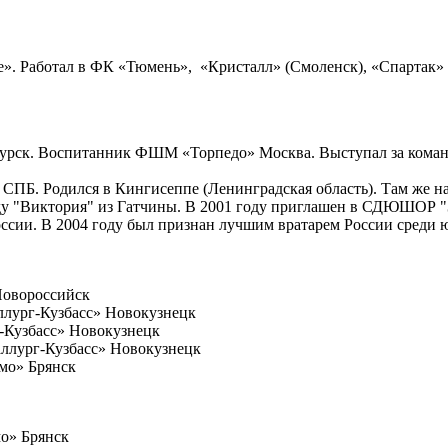
е». Работал в ФК «Тюмень», «Кристалл» (Смоленск), «Спартак»
 Курск. Воспитанник ФШМ «Торпедо» Москва. Выступал за коман
» СПБ. Родился в Кингисеппе (Ленинградская область). Там же н
анду "Виктория" из Гатчины. В 2001 году приглашен в СДЮШОР 
оссии. В 2004 году был признан лучшим вратарем России среди
 Новороссийск
аллург-Кузбасс» Новокузнецк
г-Кузбасс» Новокузнецк
таллург-Кузбасс» Новокузнецк
амо» Брянск
мо» Брянск