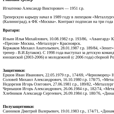
Игнатенко Александр Викторович — 1951 г.р.
Тренерскую карьеру начал в 1989 году в липецком «Металлург
(Калиниград), в ФК «Москва». Контракт подписан на три года
Вратари:
Ильин Илья Михайлович, 10.08.1982 г.р. 193/86, «Авангард»
«Пресня» Москва, «Металлург» Красноярск.
Кержаков Михаил Анатольевич, 28.01.1987 г.р. 189/84, «Зенит
тренер - В.И.Бутаков). С 1998 года выступал за детскую ком
юношеской (2003-2006) и молодежной (с 2006 года) сборной Р
Защитники:
Ершов Иван Иванович, 22.05.1979 г.р., 174/69, «Черноморец»
Соловей Михаил Александрович, 16.10.1980 г.р. 178/75, «Мет
Недорезов Игорь Олегович, 27.06.1981 г.р., 189/82, «Металлур
Чернышов Игорь Александрович, 26.06.1984 г.р., 182/74, «Ме
Хлебников Александр Сергеевич, 26.09.1984 г.р. 180/76, «Дин
Полузащитники:
Санников Дмитрий Валерьевич, 19.01.1983 г.р., 174/71, «Дина