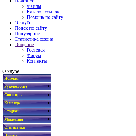
Полезное
Файлы
Каталог ссылок
Помощь по сайту
О клубе
Поиск по сайту
Популярное
Статистика сезона
Общение
Гостевая
Форум
Контакты
О клубе
История
Руководство
Спонсоры
Команда
Стадион
Маркетинг
Статистика
Пресса