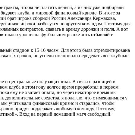
онтракты, чтобы не платить деньги, а из них уже подбирали
 бюджет клуба, и мировой финансовый кризис. В итоге за
й брат игрока сборной России Александра Кержакова,
дут иначе игроки разбегутся по другим командам. Поэтому для
ламных контрактов, сдавать в аренду дорожки и поля. А вот
ов такого уровня на футбольном рынке хоть отбавляй и
ьный стадион к 15-16 часам. Для этого была отремонтирована
а сжатых сроков, не успели полностью переделать все клубные
е и центральные полузащитники. В связи с разницей в
ком клуба в этом году долгое время проработал в первом
ка ему не хватает опыта, но через некоторое время мы
ать дополнительные средства, я полагаю, что с имеющимися у
о, мы учитывали финансовый кризис и старались, чтобы
се-равно придут поддержать любимую команду. Поэтому,
алтикой». Вход на первый домашний матч свободный.