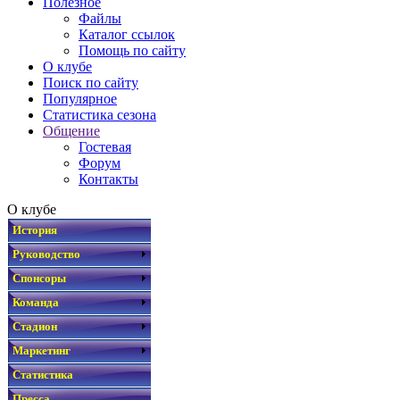
Полезное
Файлы
Каталог ссылок
Помощь по сайту
О клубе
Поиск по сайту
Популярное
Статистика сезона
Общение
Гостевая
Форум
Контакты
О клубе
История
Руководство
Спонсоры
Команда
Стадион
Маркетинг
Статистика
Пресса