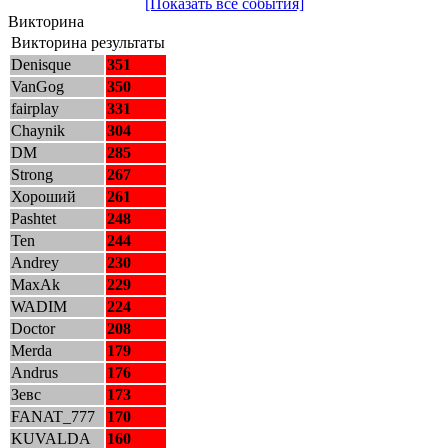
[Показать все события]
Викторина
Викторина результаты
Denisque
351
VanGog
350
fairplay
331
Chaynik
304
DM
285
Strong
267
Хороший
261
Pashtet
248
Ten
244
Andrey
230
MaxAk
229
WADIM
224
Doctor
208
Merda
179
Andrus
176
Зевс
173
FANAT_777
170
KUVALDA
160