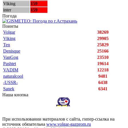
Viking
159
inter
159
Погода
Поинты
Volgar
38269
Viking
29905
Ten
25829
Denisque
25166
VanGog
23510
Pashtet
19614
VADIM
12218
naturalcool
9481
-USSR-
6438
Sanek
6341
Наша кнопка
При использовании материалов с сайта, гипер-ссылка на
источник обязательна
www.volgar-gazprom.ru