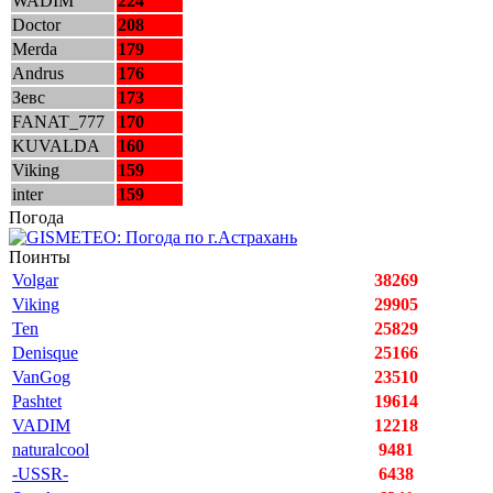
WADIM
224
Doctor
208
Merda
179
Andrus
176
Зевс
173
FANAT_777
170
KUVALDA
160
Viking
159
inter
159
Погода
Поинты
Volgar
38269
Viking
29905
Ten
25829
Denisque
25166
VanGog
23510
Pashtet
19614
VADIM
12218
naturalcool
9481
-USSR-
6438