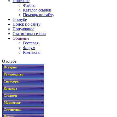
Полезное
Файлы
Каталог ссылок
Помощь по сайту
О клубе
Поиск по сайту
Популярное
Статистика сезона
Общение
Гостевая
Форум
Контакты
О клубе
История
Руководство
Спонсоры
Команда
Стадион
Маркетинг
Статистика
Пресса