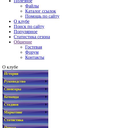
Полезное
Файлы
Каталог ссылок
Помощь по сайту
О клубе
Поиск по сайту
Популярное
Статистика сезона
Общение
Гостевая
Форум
Контакты
О клубе
История
Руководство
Спонсоры
Команда
Стадион
Маркетинг
Статистика
Пресса