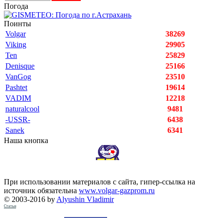
Погода
Поинты
Volgar
38269
Viking
29905
Ten
25829
Denisque
25166
VanGog
23510
Pashtet
19614
VADIM
12218
naturalcool
9481
-USSR-
6438
Sanek
6341
Наша кнопка
При использовании материалов с сайта, гипер-ссылка на
источник обязательна
www.volgar-gazprom.ru
© 2003-2016 by
Alyushin Vladimir
Статьи