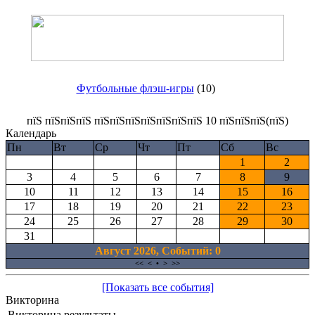
Футбольные флэш-игры
(10)
пїЅ пїЅпїЅпїЅ пїЅпїЅпїЅпїЅпїЅпїЅпїЅ 10 пїЅпїЅпїЅ(пїЅ)
Календарь
Пн
Вт
Ср
Чт
Пт
Сб
Вс
1
2
3
4
5
6
7
8
9
10
11
12
13
14
15
16
17
18
19
20
21
22
23
24
25
26
27
28
29
30
31
Август 2026, Cобытий: 0
<<
<
•
>
>>
[Показать все события]
Викторина
Викторина результаты