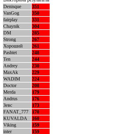
Denisque
351
VanGog
350
fairplay
331
Chaynik
304
DM
285
Strong
267
Хороший
261
Pashtet
248
Ten
244
Andrey
230
MaxAk
229
WADIM
224
Doctor
208
Merda
179
Andrus
176
Зевс
173
FANAT_777
170
KUVALDA
160
Viking
159
inter
159