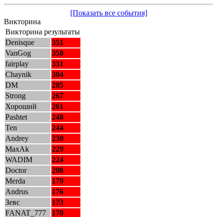
[Показать все события]
Викторина
Викторина результаты
Denisque
351
VanGog
350
fairplay
331
Chaynik
304
DM
285
Strong
267
Хороший
261
Pashtet
248
Ten
244
Andrey
230
MaxAk
229
WADIM
224
Doctor
208
Merda
179
Andrus
176
Зевс
173
FANAT_777
170