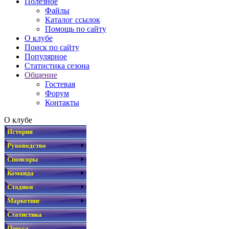
Полезное
Файлы
Каталог ссылок
Помощь по сайту
О клубе
Поиск по сайту
Популярное
Статистика сезона
Общение
Гостевая
Форум
Контакты
О клубе
История
Руководство
Спонсоры
Команда
Стадион
Маркетинг
Статистика
Пресса