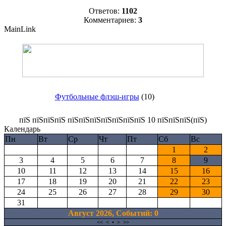
Ответов:
1102
Комментариев:
3
MainLink
Футбольные флэш-игры
(10)
пїЅ пїЅпїЅпїЅ пїЅпїЅпїЅпїЅпїЅпїЅпїЅ 10 пїЅпїЅпїЅ(пїЅ)
Календарь
Пн
Вт
Ср
Чт
Пт
Сб
Вс
1
2
3
4
5
6
7
8
9
10
11
12
13
14
15
16
17
18
19
20
21
22
23
24
25
26
27
28
29
30
31
Август 2026, Cобытий: 0
<<
<
•
>
>>