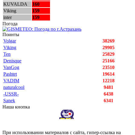
KUVALDA
160
Viking
159
inter
159
Погода
Поинты
Volgar
38269
Viking
29905
Ten
25829
Denisque
25166
VanGog
23510
Pashtet
19614
VADIM
12218
naturalcool
9481
-USSR-
6438
Sanek
6341
Наша кнопка
При использовании материалов с сайта, гипер-ссылка на