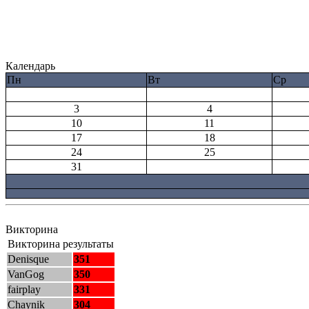
Календарь
Пн
Вт
Ср
3
4
10
11
17
18
24
25
31
Викторина
Викторина результаты
Denisque
351
VanGog
350
fairplay
331
Chaynik
304