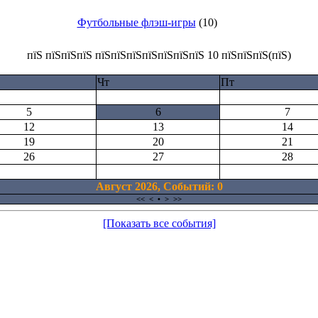
Футбольные флэш-игры
(10)
пїЅ пїЅпїЅпїЅ пїЅпїЅпїЅпїЅпїЅпїЅпїЅ 10 пїЅпїЅпїЅ(пїЅ)
Чт
Пт
5
6
7
12
13
14
19
20
21
26
27
28
Август 2026, Cобытий: 0
<<
<
•
>
>>
[Показать все события]