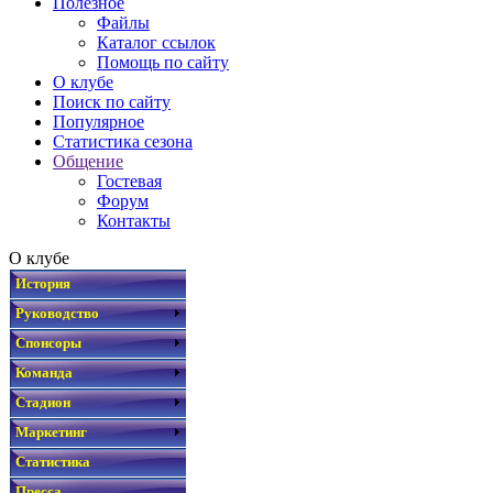
Полезное
Файлы
Каталог ссылок
Помощь по сайту
О клубе
Поиск по сайту
Популярное
Статистика сезона
Общение
Гостевая
Форум
Контакты
О клубе
История
Руководство
Спонсоры
Команда
Стадион
Маркетинг
Статистика
Пресса