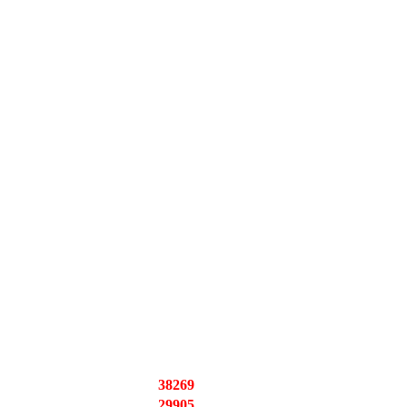
38269
29905