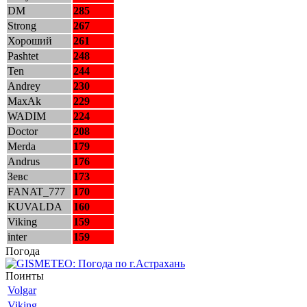
DM
285
Strong
267
Хороший
261
Pashtet
248
Ten
244
Andrey
230
MaxAk
229
WADIM
224
Doctor
208
Merda
179
Andrus
176
Зевс
173
FANAT_777
170
KUVALDA
160
Viking
159
inter
159
Погода
Поинты
Volgar
Viking