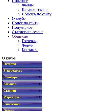
Полезное
Файлы
Каталог ссылок
Помощь по сайту
О клубе
Поиск по сайту
Популярное
Статистика сезона
Общение
Гостевая
Форум
Контакты
О клубе
История
Руководство
Спонсоры
Команда
Стадион
Маркетинг
Статистика
Пресса