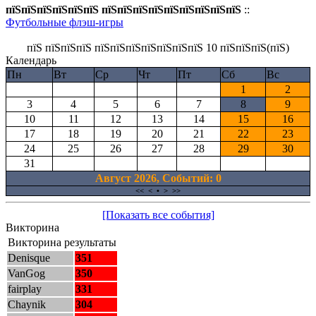
пїЅпїЅпїЅпїЅпїЅпїЅ пїЅпїЅпїЅпїЅпїЅпїЅпїЅпїЅпїЅ
::
Футбольные флэш-игры
пїЅ пїЅпїЅпїЅ пїЅпїЅпїЅпїЅпїЅпїЅпїЅ 10 пїЅпїЅпїЅ(пїЅ)
Календарь
Пн
Вт
Ср
Чт
Пт
Сб
Вс
1
2
3
4
5
6
7
8
9
10
11
12
13
14
15
16
17
18
19
20
21
22
23
24
25
26
27
28
29
30
31
Август 2026, Cобытий: 0
<<
<
•
>
>>
[Показать все события]
Викторина
Викторина результаты
Denisque
351
VanGog
350
fairplay
331
Chaynik
304