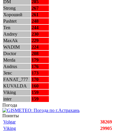
DM
285
Strong
267
Хороший
261
Pashtet
248
Ten
244
Andrey
230
MaxAk
229
WADIM
224
Doctor
208
Merda
179
Andrus
176
Зевс
173
FANAT_777
170
KUVALDA
160
Viking
159
inter
159
Погода
Поинты
Volgar
38269
Viking
29905