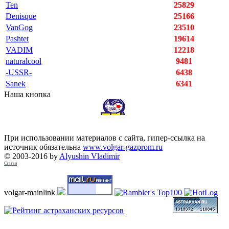
Ten
25829
Denisque
25166
VanGog
23510
Pashtet
19614
VADIM
12218
naturalcool
9481
-USSR-
6438
Sanek
6341
Наша кнопка
При использовании материалов с сайта, гипер-ссылка на
источник обязательна
www.volgar-gazprom.ru
© 2003-2016 by
Alyushin Vladimir
Статьи
volgar-mainlink