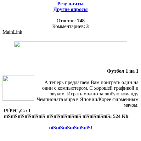
Результаты
Другие опросы
Ответов:
748
Комментариев:
3
MainLink
Футбол 1 на 1
А теперь предлагаем Вам поиграть один на
один с компьютером. С хорошей графикой и
звуком. Играть можно за любую команду
Чемпионата мира в Японии/Корее фирменным
мячом.
РҐРёС‚С‹: 1
пїЅпїЅпїЅпїЅпїЅпїЅ пїЅпїЅпїЅпїЅпїЅ пїЅпїЅпїЅпїЅ: 524 Kb
пїЅпїЅпїЅпїЅпїЅпїЅ!