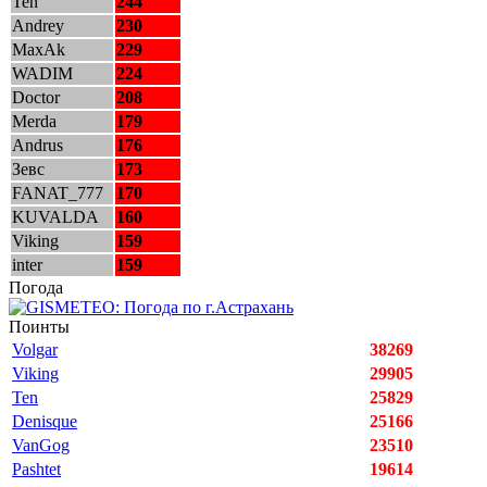
Ten
244
Andrey
230
MaxAk
229
WADIM
224
Doctor
208
Merda
179
Andrus
176
Зевс
173
FANAT_777
170
KUVALDA
160
Viking
159
inter
159
Погода
Поинты
Volgar
38269
Viking
29905
Ten
25829
Denisque
25166
VanGog
23510
Pashtet
19614