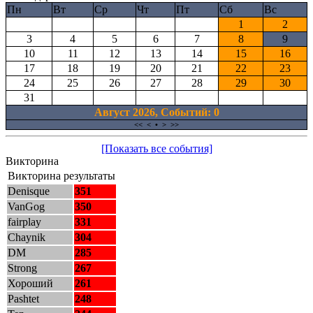
Пн
Вт
Ср
Чт
Пт
Сб
Вс
1
2
3
4
5
6
7
8
9
10
11
12
13
14
15
16
17
18
19
20
21
22
23
24
25
26
27
28
29
30
31
Август 2026, Cобытий: 0
<<
<
•
>
>>
[Показать все события]
Викторина
Викторина результаты
Denisque
351
VanGog
350
fairplay
331
Chaynik
304
DM
285
Strong
267
Хороший
261
Pashtet
248