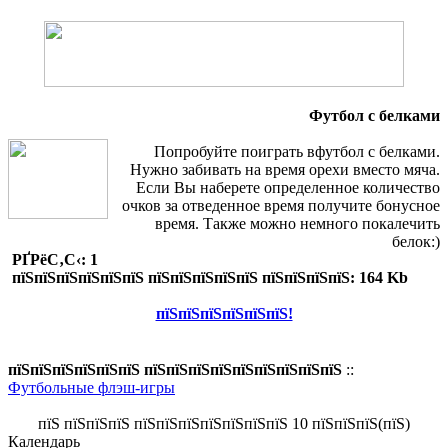
Футбол с белками
Попробуйте поиграть вфутбол с белками.
Нужно забивать на время орехи вместо мяча.
Если Вы наберете определенное количество
очков за отведенное время получите бонусное
время. Также можно немного покалечить
белок:)
РҐРёС‚С‹: 1
пїЅпїЅпїЅпїЅпїЅпїЅ пїЅпїЅпїЅпїЅпїЅ пїЅпїЅпїЅпїЅ: 164 Kb
пїЅпїЅпїЅпїЅпїЅпїЅ!
пїЅпїЅпїЅпїЅпїЅпїЅ пїЅпїЅпїЅпїЅпїЅпїЅпїЅпїЅпїЅ
::
Футбольные флэш-игры
пїЅ пїЅпїЅпїЅ пїЅпїЅпїЅпїЅпїЅпїЅпїЅ 10 пїЅпїЅпїЅ(пїЅ)
Календарь