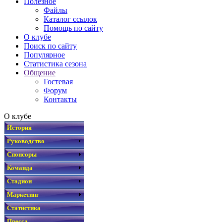
Полезное
Файлы
Каталог ссылок
Помощь по сайту
О клубе
Поиск по сайту
Популярное
Статистика сезона
Общение
Гостевая
Форум
Контакты
О клубе
История
Руководство
Спонсоры
Команда
Стадион
Маркетинг
Статистика
Пресса