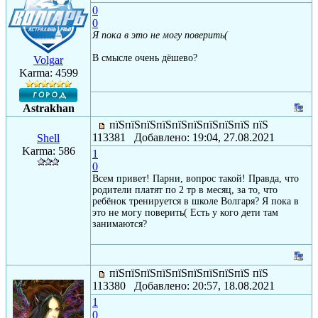
0
0
Я пока в это не могу поверить(
В смысле очень дёшево?
Volgar
Karma: 4599
Astrakhan
пїЅпїЅпїЅпїЅпїЅпїЅпїЅпїЅпїЅ пїЅ
113381 Добавлено: 19:04, 27.08.2021
Shell
Karma: 586
1
0
Всем привет! Парни, вопрос такой! Правда, что
родители платят по 2 тр в месяц, за то, что
ребёнок тренируется в школе Волгаря? Я пока в
это не могу поверить( Есть у кого дети там
занимаются?
пїЅпїЅпїЅпїЅпїЅпїЅпїЅпїЅпїЅ пїЅ
113380 Добавлено: 20:57, 18.08.2021
1
0