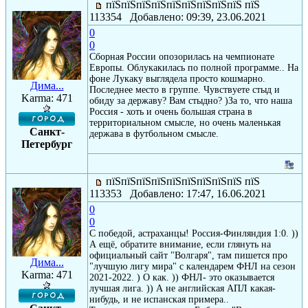
пїЅпїЅпїЅпїЅпїЅпїЅпїЅпїЅпїЅ пїЅ
113354 Добавлено: 09:39, 23.06.2021
0
0
Сборная России опозорилась на чемпионате
Европы. Облукакилась по полной программе.. На
фоне Лукаку выглядела просто кошмарно.
Дима...
Последнее место в группе. Чувствуете стыд и
Karma: 471
обиду за державу? Вам стыдно? )За то, что наша
Россия - хоть и очень большая страна в
территориальном смысле, но очень маленькая
Санкт-
держава в футбольном смысле.
Петербург
пїЅпїЅпїЅпїЅпїЅпїЅпїЅпїЅпїЅ пїЅ
113353 Добавлено: 17:47, 16.06.2021
0
0
С победой, астраханцы! Россия-Финляндия 1:0. ))
А ещё, обратите внимание, если глянуть на
официальный сайт "Волгаря", там пишется про
Дима...
"лучшую лигу мира" с календарем ФНЛ на сезон
Karma: 471
2021-2022. ) О как. )) ФНЛ- это оказывается
лучшая лига. )) А не английская АПЛ какая-
нибудь, и не испанская примера..