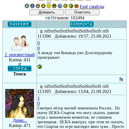
Ещё смайлы
Отзывов: 102494
пїЅпїЅпїЅпїЅпїЅпїЅпїЅпїЅпїЅ пїЅ
113396 Добавлено: 19:57, 25.09.2021
0
0
А между тем Команда уже Долгопрудному
2_неизвестный
проигрывает.
Karma: 431
Томск
пїЅпїЅпїЅпїЅпїЅпїЅпїЅпїЅпїЅ пїЅ
113395 Добавлено: 13:04, 21.09.2021
1
0
Смотрел обзор матчей чемпионата России.. По
матчу ЦСКА-Спартак что могу сказать: равная
игра с минимумом моментов, не слишком
Дима...
зрелищная.. ЦСКА выиграл, при этом не сказать,
Karma: 471
что Спартак по игре выглядел явно хуже...Просто