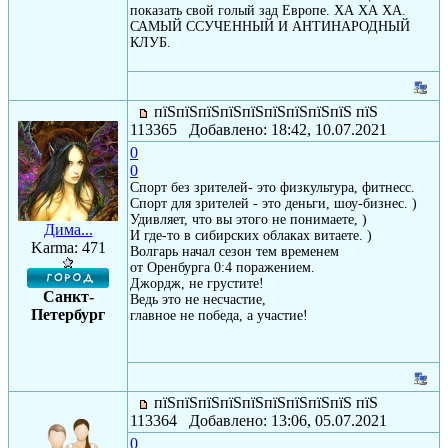
показать свой голый зад Европе. ХА ХА ХА.
САМЫЙ ССУЧЕННЫЙ И АНТИНАРОДНЫЙ
КЛУБ.
пїЅпїЅпїЅпїЅпїЅпїЅпїЅпїЅпїЅ пїЅ
113365 Добавлено: 18:42, 10.07.2021
0
0
Спорт без зрителей- это физкультура, фитнесс.
Спорт для зрителей - это деньги, шоу-бизнес. )
Удивляет, что вы этого не понимаете, )
Дима...
И где-то в сибирских облаках витаете. )
Karma: 471
Волгарь начал сезон тем временем
от Оренбурга 0:4 поражением.
Джордж, не грустите!
Санкт-
Ведь это не несчастие,
Петербург
главное не победа, а участие!
пїЅпїЅпїЅпїЅпїЅпїЅпїЅпїЅпїЅ пїЅ
113364 Добавлено: 13:06, 05.07.2021
0