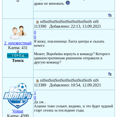
драки не миновать.
пїЅпїЅпїЅпїЅпїЅпїЅпїЅпїЅпїЅ пїЅ
113390 Добавлено: 22:13, 13.09.2021
0
0
Я вижу, поклоннице Лахта центра и сказать
2_неизвестный
нечего.
Karma: 431
Может, Воробьёва вернуть в команду? Которого
административным решением отправили в
Томск
другую команду?
пїЅпїЅпїЅпїЅпїЅпїЅпїЅпїЅпїЅ пїЅ
113389 Добавлено: 10:54, 12.09.2021
1
0
Да уж...
Алании тоже сольют, видимо, и это будет худший
старт сезона за последние годы.
Volgar
Karma: 4599