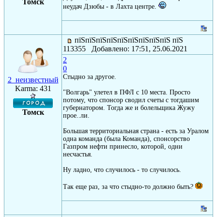
Томск
неудач Дзюбы - в Лахта центре.
пїЅпїЅпїЅпїЅпїЅпїЅпїЅпїЅпїЅ пїЅ
113355 Добавлено: 17:51, 25.06.2021
2
0
Стыдно за другое.
2_неизвестный
Karma: 431
"Волгарь" улетел в ПФЛ с 10 места. Просто
потому, что спонсор сводил счеты с тогдашим
губернатором. Тогда же и болельщика Жужу
Томск
прое..ли.
Большая территориальная страна - есть за Уралом
одна команда (была Команда), спонсорство
Газпром нефти принесло, которой, одни
несчастья.
Ну ладно, что случилось - то случилось.
Так еще раз, за что стыдно-то должно быть?