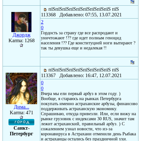
пїЅпїЅпїЅпїЅпїЅпїЅпїЅпїЅпїЅ пїЅ
113368 Добавлено: 07:55, 13.07.2021
2
0
Гордость за страну где все распродают и
Джордж
уничтожают !?? где идет полным геноцид
Karma: 1268
населения !?? Где конституцией ноги вытирают ?
так ты девушка еще и недалекая !!
пїЅпїЅпїЅпїЅпїЅпїЅпїЅпїЅпїЅ пїЅ
113367 Добавлено: 16:47, 12.07.2021
0
0
Вчера мы ели первый арбуз в этом году. )
Вообще, я стараюсь на рынках Петербурга
покупать именно астраханские арбузы, финансово
Дима...
поддерживать астраханскую экономику.
Karma: 471
Спрашиваю, откуда привезли. Или, если вижу на
рынке грузовик с индексами 30 RUS, значит там
лежит астраханский, правильный арбуз. ) С
Санкт-
сожалением узнал новости, что из-за
Петербург
коронавируса в Астрахани отменили день Рыбака
и астраханцы остались без праздничной ухи.