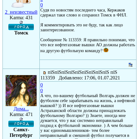
0
Судя по новостям последнего часа, Кержаков
2_неизвестный
сдержал таки слово и сохранил Томск в ФНЛ.
Karma: 431
Я комментировать это не буду, так как лицо
заинтересованное.
Томск
Сообщение № 113359: Я правильно понимаю, что
что все нефтегазовые вышки АО должны работать
на другую футбольную команду?
пїЅпїЅпїЅпїЅпїЅпїЅпїЅпїЅпїЅ пїЅ
113359 Добавлено: 17:06, 01.07.2021
0
0
А что, по-вашему футбольный Волгарь должен не
футболом себе зарабатывать на жизнь, а нефтяной
вышкой? )) И все нефтегазовые вышки
Дима...
Астраханской области должны принадлежать
Karma: 471
футбольному Волгарю? )) Знаете, иногда мне
думается, что у вас системно неправильный
подход к футбольной экономике. ) А чем больше
Санкт-
у вас единомышленников- тем более
Петербург
неправильный и смешной футбол получается в