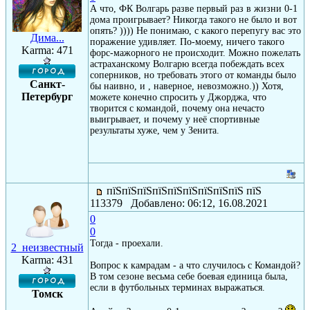
А что, ФК Волгарь разве первый раз в жизни 0-1
дома проигрывает? Никогда такого не было и вот
опять? )))) Не понимаю, с какого перепугу вас это
Дима...
поражение удивляет. По-моему, ничего такого
Karma: 471
форс-мажорного не происходит. Можно пожелать
астраханскому Волгарю всегда побеждать всех
соперников, но требовать этого от команды было
Санкт-
бы наивно, и , наверное, невозможно.)) Хотя,
Петербург
можете конечно спросить у Джорджа, что
творится с командой, почему она нечасто
выигрывает, и почему у неё спортивные
результаты хуже, чем у Зенита.
пїЅпїЅпїЅпїЅпїЅпїЅпїЅпїЅпїЅ пїЅ
113379 Добавлено: 06:12, 16.08.2021
0
0
Тогда - проехали.
2_неизвестный
Karma: 431
Вопрос к камрадам - а что случилось с Командой?
В том сезоне весьма себе боевая единица была,
если в футбольных терминах выражаться.
Томск