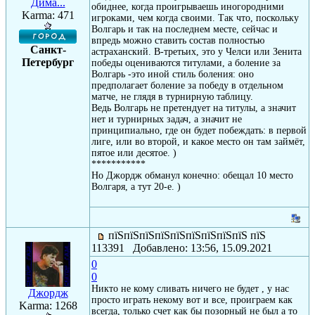
Дима...
обиднее, когда проигрываешь иногородними
Karma: 471
игроками, чем когда своими. Так что, поскольку
Волгарь и так на последнем месте, сейчас и
впредь можно ставить состав полностью
Санкт-
астраханский. В-третьих, это у Челси или Зенита
Петербург
победы оцениваются титулами, а боление за
Волгарь -это иной стиль боления: оно
предполагает боление за победу в отдельном
матче, не глядя в турнирную таблицу.
Ведь Волгарь не претендует на титулы, а значит
нет и турнирных задач, а значит не
принципиально, где он будет побеждать: в первой
лиге, или во второй, и какое место он там займёт,
пятое или десятое. )
***********
Но Джордж обманул конечно: обещал 10 место
Волгаря, а тут 20-е. )
пїЅпїЅпїЅпїЅпїЅпїЅпїЅпїЅпїЅ пїЅ
113391 Добавлено: 13:56, 15.09.2021
0
0
Никто не кому сливать ничего не будет , у нас
Джордж
просто играть некому вот и все, проиграем как
Karma: 1268
всегда, только счет как бы позорный не был а то