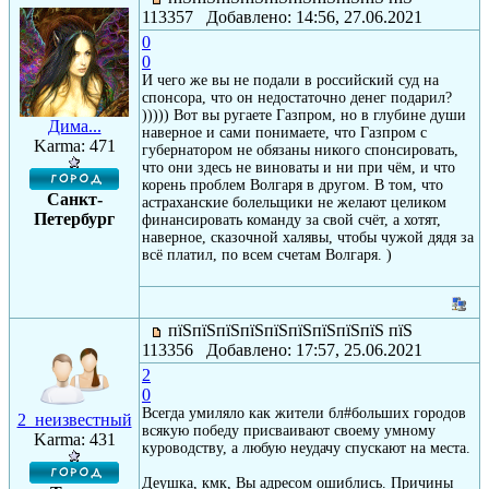
113357 Добавлено: 14:56, 27.06.2021
0
0
И чего же вы не подали в российский суд на
спонсора, что он недостаточно денег подарил?
))))) Вот вы ругаете Газпром, но в глубине души
Дима...
наверное и сами понимаете, что Газпром с
Karma: 471
губернатором не обязаны никого спонсировать,
что они здесь не виноваты и ни при чём, и что
корень проблем Волгаря в другом. В том, что
Санкт-
астраханские болельщики не желают целиком
Петербург
финансировать команду за свой счёт, а хотят,
наверное, сказочной халявы, чтобы чужой дядя за
всё платил, по всем счетам Волгаря. )
пїЅпїЅпїЅпїЅпїЅпїЅпїЅпїЅпїЅ пїЅ
113356 Добавлено: 17:57, 25.06.2021
2
0
Всегда умиляло как жители бл#больших городов
2_неизвестный
всякую победу присваивают своему умному
Karma: 431
куроводству, а любую неудачу спускают на места.
Деушка, кмк, Вы адресом ошиблись. Причины