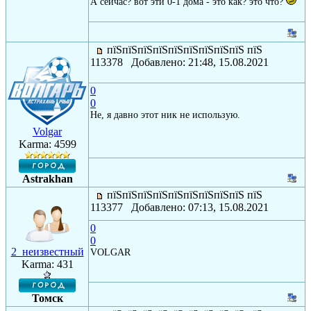
А сейчас? вот эти 0-1 дома - это как? это что?
пїЅпїЅпїЅпїЅпїЅпїЅпїЅпїЅпїЅ пїЅ
113378 Добавлено: 21:48, 15.08.2021
0
0
Не, я давно этот ник не использую.
Volgar
Karma: 4599
Astrakhan
пїЅпїЅпїЅпїЅпїЅпїЅпїЅпїЅпїЅ пїЅ
113377 Добавлено: 07:13, 15.08.2021
0
0
2_неизвестный
VOLGAR
Karma: 431
Томск