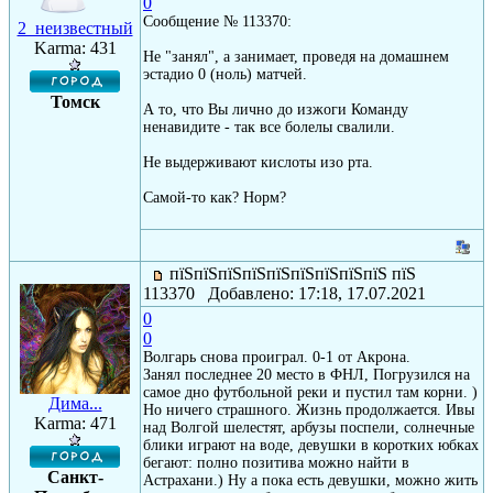
0
Сообщение № 113370:
2_неизвестный
Karma: 431
Не "занял", а занимает, проведя на домашнем
эстадио 0 (ноль) матчей.
Томск
А то, что Вы лично до изжоги Команду
ненавидите - так все болелы свалили.
Не выдерживают кислоты изо рта.
Самой-то как? Норм?
пїЅпїЅпїЅпїЅпїЅпїЅпїЅпїЅпїЅ пїЅ
113370 Добавлено: 17:18, 17.07.2021
0
0
Волгарь снова проиграл. 0-1 от Акрона.
Занял последнее 20 место в ФНЛ, Погрузился на
самое дно футбольной реки и пустил там корни. )
Дима...
Но ничего страшного. Жизнь продолжается. Ивы
Karma: 471
над Волгой шелестят, арбузы поспели, солнечные
блики играют на воде, девушки в коротких юбках
бегают: полно позитива можно найти в
Санкт-
Астрахани.) Ну а пока есть девушки, можно жить