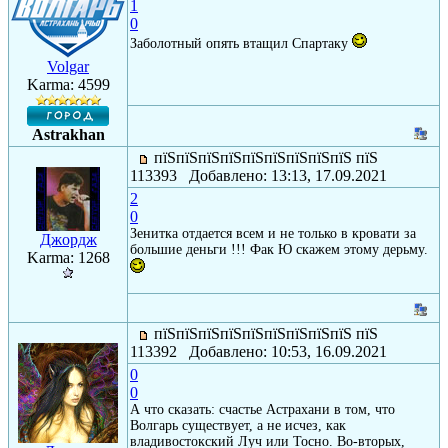
1
0
Заболотный опять втащил Спартаку
Volgar
Karma: 4599
Astrakhan
пїЅпїЅпїЅпїЅпїЅпїЅпїЅпїЅпїЅ пїЅ
113393 Добавлено: 13:13, 17.09.2021
2
0
Зенитка отдается всем и не только в кровати за
Джордж
большие деньги !!! Фак Ю скажем этому дерьму.
Karma: 1268
пїЅпїЅпїЅпїЅпїЅпїЅпїЅпїЅпїЅ пїЅ
113392 Добавлено: 10:53, 16.09.2021
0
0
А что сказать: счастье Астрахани в том, что
Волгарь существует, а не исчез, как
владивостокский Луч или Тосно. Во-вторых,