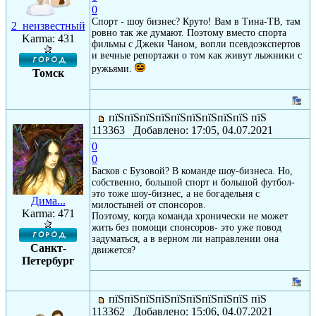
0
Спорт - шоу бизнес? Круто! Вам в Тина-ТВ, там
2_неизвестный
ровно так же думают. Поэтому вместо спорта
Karma: 431
фильмы с Джеки Чаном, вопли псевдоэкспертов
и вечные репортажи о том как живут лыжники с
ружьями.
Томск
пїЅпїЅпїЅпїЅпїЅпїЅпїЅпїЅпїЅ пїЅ
113363 Добавлено: 17:05, 04.07.2021
0
0
Басков с Бузовой? В команде шоу-бизнеса. Но,
собственно, большой спорт и большой футбол-
это тоже шоу-бизнес, а не богадельня с
Дима...
милостыней от спонсоров.
Karma: 471
Поэтому, когда команда хронически не может
жить без помощи спонсоров- это уже повод
задуматься, а в верном ли направлении она
Санкт-
движется?
Петербург
пїЅпїЅпїЅпїЅпїЅпїЅпїЅпїЅпїЅ пїЅ
113362 Добавлено: 15:06, 04.07.2021