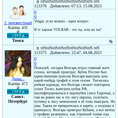
пїЅпїЅпїЅпїЅпїЅпїЅпїЅпїЅпїЅ пїЅ
113376 Добавлено: 07:13, 15.08.2021
0
0
Volgar, если можно - один вопрос:
2_неизвестный
Karma: 431
В тг канале VOLRAR - это ты, или не ты?
Томск
пїЅпїЅпїЅпїЅпїЅпїЅпїЅпїЅпїЅ пїЅ
113375 Добавлено: 22:47, 04.08.2021
0
0
Пожалуй, сегодня Волгарь играл главный матч
сезона, который проиграл. Кубок России был
единственным шансом Волгаря выиграть хоть
Дима...
какой-нибудь трофей в этом сезоне. Теплилась
Karma: 471
робкая надежда, что Волгарь сможет повторить
успех Тосно, выиграть кубок РФ,
квалифицироваться в еврокубки (лигу Европы), а
Санкт-
там не ровен час и эту лигу европы, получить
Петербург
путевку в лигу чемпионов и её тоже выиграть. Но
увы. Тыква не превратилась в карету, а золушка в
принцессу. Волгарь проиграл Кубани, а все мечты
о трофеях развеялись, как утренний туман над