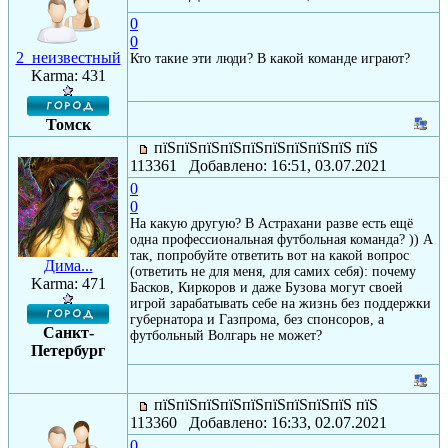
0
0
2_неизвестный
Кто такие эти люди? В какой команде играют?
Karma: 431
Томск
пїЅпїЅпїЅпїЅпїЅпїЅпїЅпїЅпїЅ пїЅ
113361 Добавлено: 16:51, 03.07.2021
0
0
На какую другую? В Астрахани разве есть ещё
одна профессиональная футбольная команда? )) А
так, попробуйте ответить вот на какой вопрос
Дима...
(ответить не для меня, для самих себя): почему
Karma: 471
Басков, Киркоров и даже Бузова могут своей
игрой зарабатывать себе на жизнь без поддержки
губернатора и Газпрома, без спонсоров, а
Санкт-
футбольный Волгарь не может?
Петербург
пїЅпїЅпїЅпїЅпїЅпїЅпїЅпїЅпїЅ пїЅ
113360 Добавлено: 16:33, 02.07.2021
0