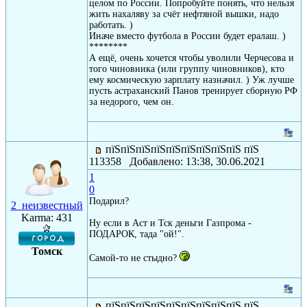
целом по России. Попробуйте понять, что нельзя
жить нахаляву за счёт нефтяной вышки, надо
работать. )
Иначе вместо футбола в России будет ералаш. )
********
А ещё, очень хочется чтобы уволили Черчесова и
того чиновника (или группу чиновников), кто
ему космическую зарплату назначил. ) Уж лучше
пусть астраханский Панов тренирует сборную РФ
за недорого, чем он.
пїЅпїЅпїЅпїЅпїЅпїЅпїЅпїЅпїЅ пїЅ
113358 Добавлено: 13:38, 30.06.2021
1
0
Подарил?
2_неизвестный
Karma: 431
Ну если в Аст и Тск деньги Газпрома -
ПОДАРОК, тада "ой!".
Томск
Самой-то не стыдно?
пїЅпїЅпїЅпїЅпїЅпїЅпїЅпїЅпїЅ пїЅ