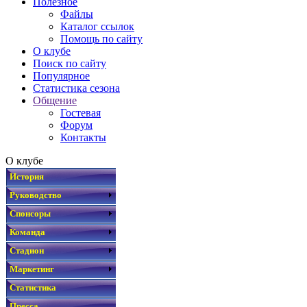
Полезное
Файлы
Каталог ссылок
Помощь по сайту
О клубе
Поиск по сайту
Популярное
Статистика сезона
Общение
Гостевая
Форум
Контакты
О клубе
История
Руководство
Спонсоры
Команда
Стадион
Маркетинг
Статистика
Пресса