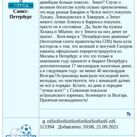
армейцам больше повезло.. Зенит? Слухи о
великом богатстве клуба сильно преувеличены:
Санкт-
это ведь разные Баварии и Челси могут покупать
Петербург
Лукаку, Левандовских и Хаверцев, а Зенит
никого лучше Азмуна и Барриоса покупать
просто не в состоянии.. Да, были бы нужны
Холанд и Мбаппе, но у Зенита на них денег не
хватит... Хотя вчера в "Петербургском дневнике"
(бесплатная газета правительства СПб) была куча
восторгов о том, что великий и могучий Газпром
наконец официально перерегистрируется из
Москвы в Петербург, и что это только в
нынешнем году принесет в бюджет Петербурга
дополнительные 17 миллиардов налоговых денег,
а в следующем году- не менее 40 миллиардов.
Волгарь?Астраханцы выиграли последний матч,
молодцы, но чувствуется, что с командой далеко
не всё в порядке. Кстати, на днях в передаче
"лучше всех!" с Галкиным показали
астраханского паренька, болеющего за Волгарь.
Приятная неожиданность!
пїЅпїЅпїЅпїЅпїЅпїЅпїЅпїЅпїЅ пїЅ
113394 Добавлено: 10:08, 21.09.2021