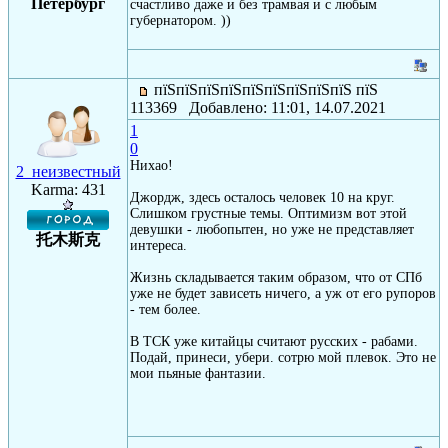
Петербург
счастливо даже и без трамвая и с любым
губернатором. ))
пїЅпїЅпїЅпїЅпїЅпїЅпїЅпїЅпїЅ пїЅ
113369 Добавлено: 11:01, 14.07.2021
1
0
Нихао!
2_неизвестный
Karma: 431
Джордж, здесь осталось человек 10 на круг.
Слишком грустные темы. Оптимизм вот этой
девушки - любопытен, но уже не представляет
托木斯克
интереса.
Жизнь складывается таким образом, что от СПб
уже не будет зависеть ничего, а уж от его рупоров
- тем более.
В ТСК уже китайцы считают русских - рабами.
Подай, принеси, убери. сотрю мой плевок. Это не
мои пьяные фантазии.