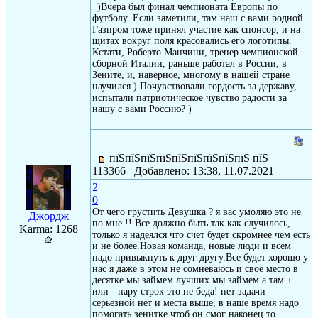
_)Вчера был финал чемпионата Европы по
футболу. Если заметили, там наш с вами родной
Газпром тоже принял участие как спонсор, и на
щитах вокруг поля красовались его логотипы.
Кстати, Роберто Манчини, тренер чемпионской
сборной Италии, раньше работал в России, в
Зените, и, наверное, многому в нашей стране
научился.) Почувствовали гордость за державу,
испытали патриотическое чувство радости за
нашу с вами Россию? )
пїЅпїЅпїЅпїЅпїЅпїЅпїЅпїЅпїЅ пїЅ
113366 Добавлено: 13:38, 11.07.2021
2
0
От чего грустить Девушка ? я вас умоляю это не
Джордж
по мне !! Все должно быть так как случилось,
Karma: 1268
только я надеялся что счет будет скромнее чем есть
и не более.Новая команда, новые люди и всем
надо привыкнуть к друг другу.Все будет хорошо у
нас я даже в этом не сомневаюсь и свое место в
десятке мы займем лучших мы займем а там +
или - пару строк это не беда! нет задачи
серьезной нет и места выше, в наше время надо
помогать зенитке чтоб он смог наконец то