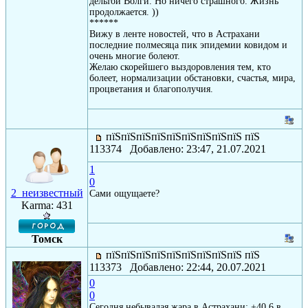
дельтой Волги. Но ничего страшного. Жизнь
продолжается. ))
******
Вижу в ленте новостей, что в Астрахани
последние полмесяца пик эпидемии ковидом и
очень многие болеют.
Желаю скорейшего выздоровления тем, кто
болеет, нормализации обстановки, счастья, мира,
процветания и благополучия.
пїЅпїЅпїЅпїЅпїЅпїЅпїЅпїЅпїЅ пїЅ
113374 Добавлено: 23:47, 21.07.2021
1
0
2_неизвестный
Сами ощущаете?
Karma: 431
Томск
пїЅпїЅпїЅпїЅпїЅпїЅпїЅпїЅпїЅ пїЅ
113373 Добавлено: 22:44, 20.07.2021
0
0
Сегодня небывалая жара в Астрахани: +40.6 в