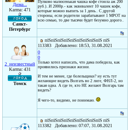
Пулково малюсенькая чашка кофе стоила аж 200
Дима...
руб.)..И 2000р.- как эквивалент 10 чашек кофе,
Karma: 471
которые можно выпить за 1 день.. С другой
стороны, если родители зарабатывают 1 МРОТ на
всю семью, то две тысячи будет безумно дорого..
Санкт-
Петербург
пїЅпїЅпїЅпїЅпїЅпїЅпїЅпїЅпїЅ пїЅ
113383 Добавлено: 18:53, 31.08.2021
0
0
Только хотел написать, что дама победила, как
2_неизвестный
проявились признаки жизни.
Karma: 431
И тем не менее, где болельщики? ну есть тут
желающие видеть Волгать во 2 лиге, ФНЛ-2, но
Томск
такая одна. А где те, кто НЕ желают Волгарь там
видеть?
Я чего-то, видимо, не поинмаю.
пїЅпїЅпїЅпїЅпїЅпїЅпїЅпїЅпїЅ пїЅ
113382 Добавлено: 07:07, 31.08.2021