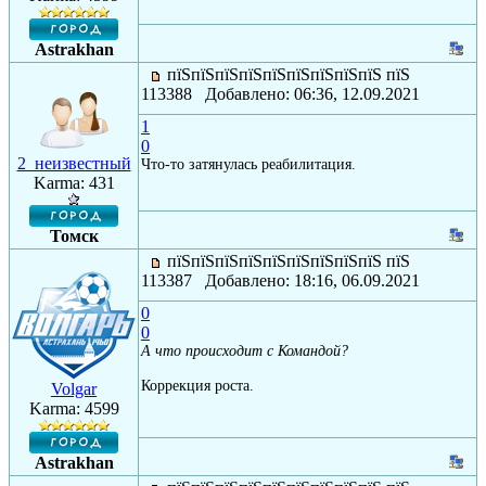
Astrakhan
пїЅпїЅпїЅпїЅпїЅпїЅпїЅпїЅпїЅ пїЅ
113388 Добавлено: 06:36, 12.09.2021
1
0
2_неизвестный
Что-то затянулась реабилитация.
Karma: 431
Томск
пїЅпїЅпїЅпїЅпїЅпїЅпїЅпїЅпїЅ пїЅ
113387 Добавлено: 18:16, 06.09.2021
0
0
А что происходит с Командой?
Коррекция роста.
Volgar
Karma: 4599
Astrakhan