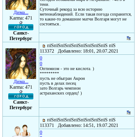
тени.
Суточный рекорд за всю историю
Дима...
метеонаблюдений. Если такая погода сохранится,
Karma: 471
то какие-то домашние матчи Волгаря могут не
состояться..
Санкт-
Петербург
пїЅпїЅпїЅпїЅпїЅпїЅпїЅпїЅпїЅ пїЅ
113372 Добавлено: 18:01, 20.07.2021
0
0
Оптимизм - это не кислота. )
*********
пусть не обыгран Акрон
Дима...
пусть в делах песец
Karma: 471
зато Волгарь чемпион
астраханских сердец! )
Санкт-
Петербург
пїЅпїЅпїЅпїЅпїЅпїЅпїЅпїЅпїЅ пїЅ
113371 Добавлено: 14:51, 19.07.2021
0