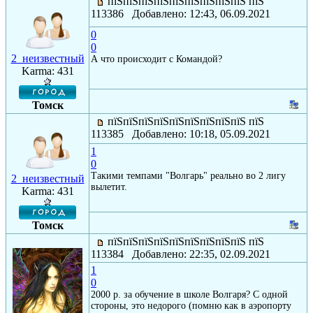
пїЅпїЅпїЅпїЅпїЅпїЅпїЅпїЅпїЅ пїЅ
113386 Добавлено: 12:43, 06.09.2021
0
0
2_неизвестный
А что происходит с Командой?
Karma: 431
Томск
пїЅпїЅпїЅпїЅпїЅпїЅпїЅпїЅпїЅ пїЅ
113385 Добавлено: 10:18, 05.09.2021
1
0
Такими темпами "Волгарь" реально во 2 лигу
2_неизвестный
вылетит.
Karma: 431
Томск
пїЅпїЅпїЅпїЅпїЅпїЅпїЅпїЅпїЅ пїЅ
113384 Добавлено: 22:35, 02.09.2021
1
0
2000 р. за обучение в школе Волгаря? С одной
стороны, это недорого (помню как в аэропорту