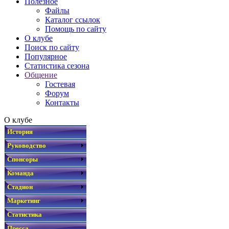
Полезное
Файлы
Каталог ссылок
Помощь по сайту
О клубе
Поиск по сайту
Популярное
Статистика сезона
Общение
Гостевая
Форум
Контакты
О клубе
История
Руководство
Спонсоры
Команда
Стадион
Маркетинг
Статистика
Пресса