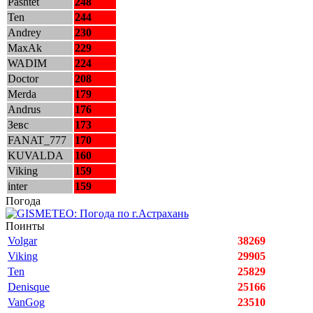
Pashtet
248
Ten
244
Andrey
230
MaxAk
229
WADIM
224
Doctor
208
Merda
179
Andrus
176
Зевс
173
FANAT_777
170
KUVALDA
160
Viking
159
inter
159
Погода
Поинты
Volgar
38269
Viking
29905
Ten
25829
Denisque
25166
VanGog
23510