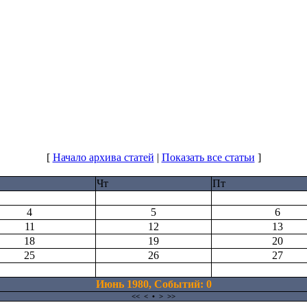
[
Начало архива статей
|
Показать все статьи
]
Чт
Пт
4
5
6
11
12
13
18
19
20
25
26
27
Июнь 1980, Cобытий: 0
<<
<
•
>
>>