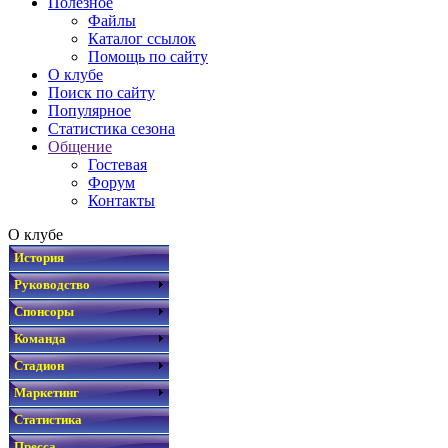
Полезное
Файлы
Каталог ссылок
Помощь по сайту
О клубе
Поиск по сайту
Популярное
Статистика сезона
Общение
Гостевая
Форум
Контакты
О клубе
История
Руководство
Спонсоры
Команда
Стадион
Маркетинг
Статистика
Пресса