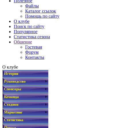
Полезное
Файлы
Каталог ссылок
Помощь по сайту
О клубе
Поиск по сайту
Популярное
Статистика сезона
Общение
Гостевая
Форум
Контакты
О клубе
История
Руководство
Спонсоры
Команда
Стадион
Маркетинг
Статистика
Пресса