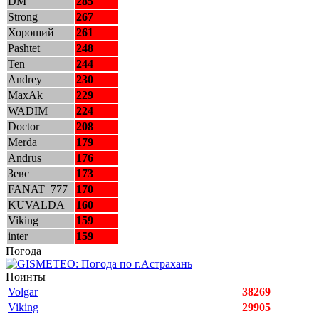
DM
285
Strong
267
Хороший
261
Pashtet
248
Ten
244
Andrey
230
MaxAk
229
WADIM
224
Doctor
208
Merda
179
Andrus
176
Зевс
173
FANAT_777
170
KUVALDA
160
Viking
159
inter
159
Погода
Поинты
Volgar
38269
Viking
29905