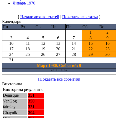
Январь 1970
[
Начало архива статей
|
Показать все статьи
]
Календарь
Пн
Вт
Ср
Чт
Пт
Сб
Вс
1
2
3
4
5
6
7
8
9
10
11
12
13
14
15
16
17
18
19
20
21
22
23
24
25
26
27
28
29
30
31
Март 1980, Cобытий: 0
<<
<
•
>
>>
[Показать все события]
Викторина
Викторина результаты
Denisque
351
VanGog
350
fairplay
331
Chaynik
304