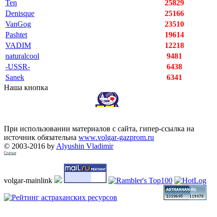
Ten
25829
Denisque
25166
VanGog
23510
Pashtet
19614
VADIM
12218
naturalcool
9481
-USSR-
6438
Sanek
6341
Наша кнопка
При использовании материалов с сайта, гипер-ссылка на
источник обязательна
www.volgar-gazprom.ru
© 2003-2016 by
Alyushin Vladimir
Статьи
volgar-mainlink