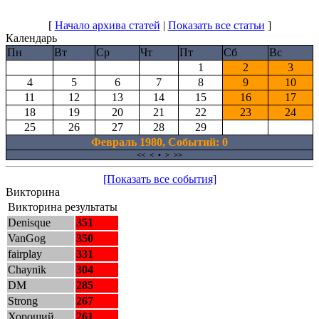
[
Начало архива статей
|
Показать все статьи
]
Календарь
Пн
Вт
Ср
Чт
Пт
Сб
Вс
1
2
3
4
5
6
7
8
9
10
11
12
13
14
15
16
17
18
19
20
21
22
23
24
25
26
27
28
29
Февраль 1980, Cобытий: 0
<<
<
•
>
>>
[Показать все события]
Викторина
Викторина результаты
Denisque
351
VanGog
350
fairplay
331
Chaynik
304
DM
285
Strong
267
Хороший
261