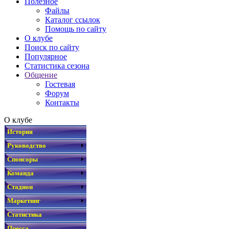
Полезное
Файлы
Каталог ссылок
Помощь по сайту
О клубе
Поиск по сайту
Популярное
Статистика сезона
Общение
Гостевая
Форум
Контакты
О клубе
История
Руководство
Спонсоры
Команда
Стадион
Маркетинг
Статистика
Пресса