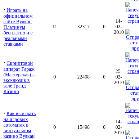
·
Играть на
официальном
14-
сайте Вулкан
11
32317
0
02-
Платинум
2010
бесплатно и с
реальными
ставками
·
Скриптовой
аппарат Гараж
25-
(Мастерская) –
0
22408
0
02-
эксклюзив в
2010
зале Гранд
Казино
·
Как выиграть
на игровых
14-
автоматах в
0
15498
0
02-
виртуальном
2010
казино Вулкан