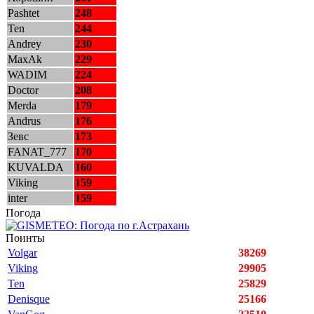
Pashtet
248
Ten
244
Andrey
230
MaxAk
229
WADIM
224
Doctor
208
Merda
179
Andrus
176
Зевс
173
FANAT_777
170
KUVALDA
160
Viking
159
inter
159
Погода
Поинты
Volgar
38269
Viking
29905
Ten
25829
Denisque
25166