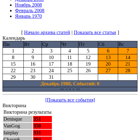
Ноябрь 2008
Февраль 2008
Январь 1970
[
Начало архива статей
|
Показать все статьи
]
Календарь
Пн
Вт
Ср
Чт
Пт
Сб
Вс
1
2
3
4
5
6
7
8
9
10
11
12
13
14
15
16
17
18
19
20
21
22
23
24
25
26
27
28
29
30
31
Декабрь 1980, Cобытий: 0
<<
<
•
>
>>
[Показать все события]
Викторина
Викторина результаты
Denisque
351
VanGog
350
fairplay
331
Chaynik
304