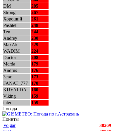
DM
285
Strong
267
Хороший
261
Pashtet
248
Ten
244
Andrey
230
MaxAk
229
WADIM
224
Doctor
208
Merda
179
Andrus
176
Зевс
173
FANAT_777
170
KUVALDA
160
Viking
159
inter
159
Погода
Поинты
Volgar
38269