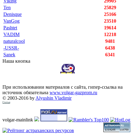
Viking
29905
Ten
25829
Denisque
25166
VanGog
23510
Pashtet
19614
VADIM
12218
naturalcool
9481
-USSR-
6438
Sanek
6341
Наша кнопка
При использовании материалов с сайта, гипер-ссылка на
источник обязательна
www.volgar-gazprom.ru
© 2003-2016 by
Alyushin Vladimir
Статьи
volgar-mainlink