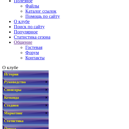
Полезное
Файлы
Каталог ссылок
Помощь по сайту
О клубе
Поиск по сайту
Популярное
Статистика сезона
Общение
Гостевая
Форум
Контакты
О клубе
История
Руководство
Спонсоры
Команда
Стадион
Маркетинг
Статистика
Пресса