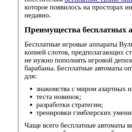
которое появилось на просторах и
недавно.
Преимущества бесплатных а
Бесплатные игровые аппараты Вул
копией слотов, предполагающих ст
не нужно пополнять игровой депози
барабаны. Бесплатные автоматы оп
для:
знакомства с миром азартных и
теста новинок;
разработки стратегии;
тренировки гэмблерских умени
Чаще всего бесплатные автоматы 