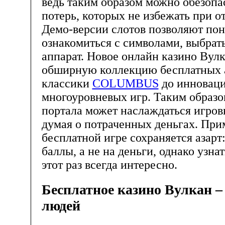
ведь таким образом можно обезопа
потерь, которых не избежать при о
Демо-версии слотов позволяют пон
ознакомиться с символами, выбрат
аппарат. Новое онлайн казино Вулк
обширную коллекцию бесплатных а
классики
COLUMBUS
до инновац
многоуровневых игр. Таким образо
портала может наслаждаться игров
думая о потраченных деньгах. При
бесплатной игре сохраняется азарт:
баллы, а не на деньги, однако узна
этот раз всегда интересно.
Бесплатное казино Вулкан –
людей