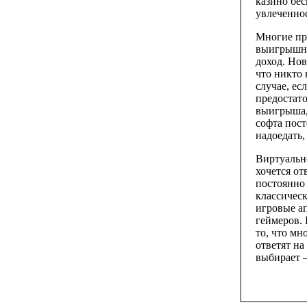
казино бес
увлеченно
Многие пр
выигрышны
доход. Нов
что никто 
случае, ес
предостат
выигрыша,
софта пос
надоедать,
Виртуально
хочется от
постоянно 
классичес
игровые а
геймеров.
то, что мн
ответят н
выбирает –