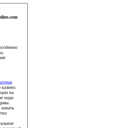
line.com
 особенно
ы,
вят
латные
 казино.
ации на
не надо
ормы.
 начать
ютно
уальное