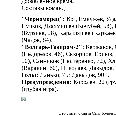
добавленное время.
Составы команд:
"Черноморец":
Кот, Емкужев, Уда
Пучков, Дзахмишев (Кочубей, 58),
(Бурзиев, 58), Каратляшев (Каркаев
(Чадов, 84).
"Волгарь-Газпром-2":
Кержаков, 
(Недорезов, 46), Скворцов, Ершов,
50), Санников (Нестеренко, 72), Х
(Варакин, 60), Николаев, Давыдов.
Голы:
Ланько, 75; Давыдов, 90+.
Предупреждения:
Королев, 22 (гру
(грубая игра).
Это статья с сайта Сайт болел