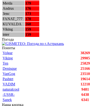
Merda
179
Andrus
176
Зевс
173
FANAT_777
170
KUVALDA
160
Viking
159
inter
159
Погода
Поинты
Volgar
38269
Viking
29905
Ten
25829
Denisque
25166
VanGog
23510
Pashtet
19614
VADIM
12218
naturalcool
9481
-USSR-
6438
Sanek
6341
Наша кнопка