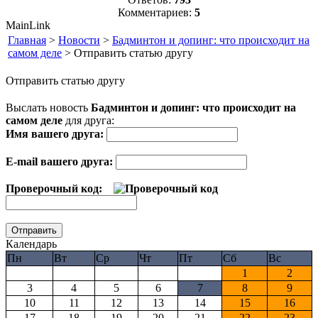
Комментариев:
5
MainLink
Главная
>
Новости
>
Бадминтон и допинг: что происходит на
самом деле
> Отправить статью другу
Отправить статью другу
Выслать новость
Бадминтон и допинг: что происходит на
самом деле
для друга:
Имя вашего друга:
E-mail вашего друга:
Проверочный код:
Календарь
Пн
Вт
Ср
Чт
Пт
Сб
Вс
1
2
3
4
5
6
7
8
9
10
11
12
13
14
15
16
17
18
19
20
21
22
23