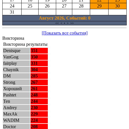
24
25
26
27
28
29
30
31
Август 2026, Cобытий: 0
<<
<
•
>
>>
[Показать все события]
Викторина
Викторина результаты
Denisque
351
VanGog
350
fairplay
331
Chaynik
304
DM
285
Strong
267
Хороший
261
Pashtet
248
Ten
244
Andrey
230
MaxAk
229
WADIM
224
Doctor
208