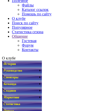
Полезное
Файлы
Каталог ссылок
Помощь по сайту
О клубе
Поиск по сайту
Популярное
Статистика сезона
Общение
Гостевая
Форум
Контакты
О клубе
История
Руководство
Спонсоры
Команда
Стадион
Маркетинг
Статистика
Пресса