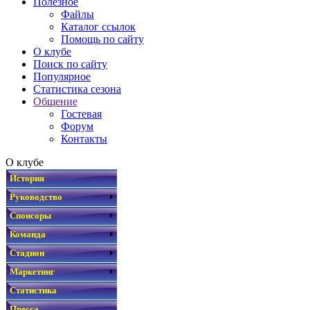
Полезное
Файлы
Каталог ссылок
Помощь по сайту
О клубе
Поиск по сайту
Популярное
Статистика сезона
Общение
Гостевая
Форум
Контакты
О клубе
История
Руководство
Спонсоры
Команда
Стадион
Маркетинг
Статистика
Пресса