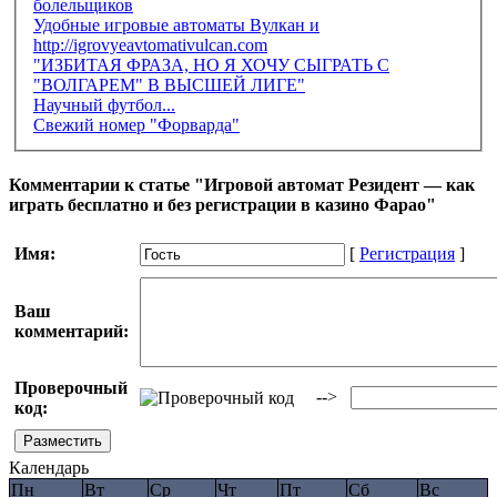
болельщиков
Удобные игровые автоматы Вулкан и
http://igrovyeavtomativulcan.com
"ИЗБИТАЯ ФРАЗА, НО Я ХОЧУ СЫГРАТЬ С
"ВОЛГАРЕМ" В ВЫСШЕЙ ЛИГЕ"
Научный футбол...
Свежий номер "Форварда"
Комментарии к статье "Игровой автомат Резидент — как
играть бесплатно и без регистрации в казино Фарао"
Имя:
[
Регистрация
]
Ваш
комментарий:
Проверочный
-->
код:
Календарь
Пн
Вт
Ср
Чт
Пт
Сб
Вс