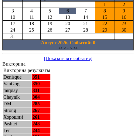
1
2
3
4
5
6
7
8
9
10
11
12
13
14
15
16
17
18
19
20
21
22
23
24
25
26
27
28
29
30
31
Август 2026, Cобытий: 0
<<
<
•
>
>>
[Показать все события]
Викторина
Викторина результаты
Denisque
351
VanGog
350
fairplay
331
Chaynik
304
DM
285
Strong
267
Хороший
261
Pashtet
248
Ten
244