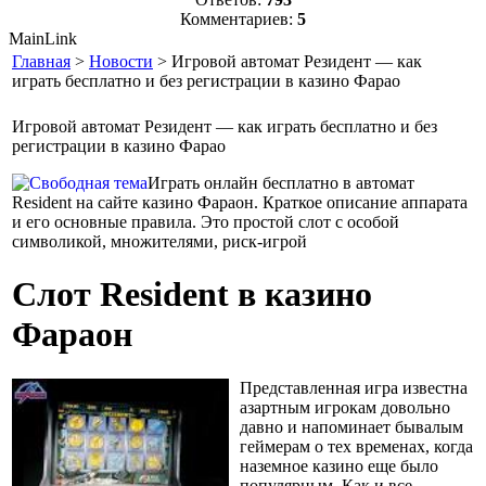
Комментариев:
5
MainLink
Главная
>
Новости
> Игровой автомат Резидент — как
играть бесплатно и без регистрации в казино Фарао
Игровой автомат Резидент — как играть бесплатно и без
регистрации в казино Фарао
Играть онлайн бесплатно в автомат
Resident на сайте казино Фараон. Краткое описание аппарата
и его основные правила. Это простой слот с особой
символикой, множителями, риск-игрой
Слот Resident в казино
Фараон
Представленная игра известна
азартным игрокам довольно
давно и напоминает бывалым
геймерам о тех временах, когда
наземное казино еще было
популярным. Как и все