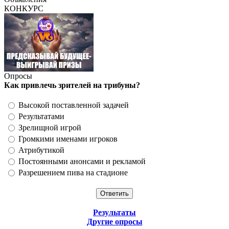
КОНКУРС
Опросы
Как привлечь зрителей на трибуны?
Высокой поставленной задачей
Результатами
Зрелищной игрой
Громкими именами игроков
Атрибутикой
Постоянными анонсами и рекламой
Разрешением пива на стадионе
Результаты
Другие опросы