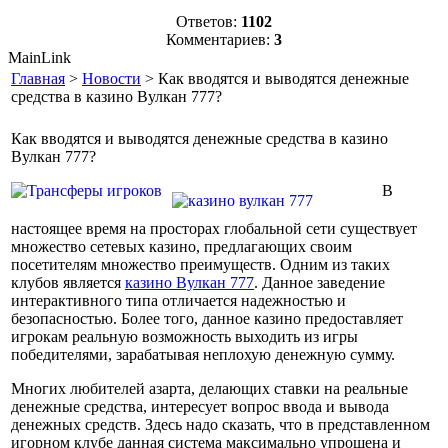
Ответов:
1102
Комментариев:
3
MainLink
Главная
>
Новости
> Как вводятся и выводятся денежные
средства в казино Вулкан 777?
Как вводятся и выводятся денежные средства в казино
Вулкан 777?
В
настоящее время на просторах глобальной сети существует
множество сетевых казино, предлагающих своим
посетителям множество преимуществ. Одним из таких
клубов является
казино Вулкан 777
. Данное заведение
интерактивного типа отличается надежностью и
безопасностью. Более того, данное казино предоставляет
игрокам реальную возможность выходить из игры
победителями, зарабатывая неплохую денежную сумму.
Многих любителей азарта, делающих ставки на реальные
денежные средства, интересует вопрос ввода и вывода
денежных средств. Здесь надо сказать, что в представленном
игорном клубе данная система максимально упрощена и