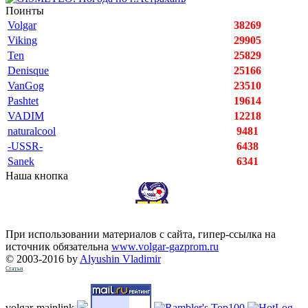
Поинты
Volgar
38269
Viking
29905
Ten
25829
Denisque
25166
VanGog
23510
Pashtet
19614
VADIM
12218
naturalcool
9481
-USSR-
6438
Sanek
6341
Наша кнопка
При использовании материалов с сайта, гипер-ссылка на
источник обязательна
www.volgar-gazprom.ru
© 2003-2016 by
Alyushin Vladimir
Статьи
volgar-mainlink