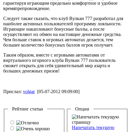
гарантируя играющим предельно комфортное и удобное
времяпрепровождение.
Следует также сказать, что клуб Вулкан 777 разработал для
наиболее активных пользователей программу лояльности.
Играющие накапливают бонусные баллы, а после
осуществляют их обмен на настоящие денежные средства.
Чем больше ставок в игровых автоматах делается, тем
большее количество бонусных баллов игрок получает.
Таким образом, вместе с игровыми автоматами от
виртуального игорного клуба Вулкан 777 пользователь
сможет открыть для себя удивительный мир азарта и
больших денежных призов!
Прислал:
volgar
[05-07-2012 09:09:00]
Рейтинг статьи
Опции
Напечатать текущую