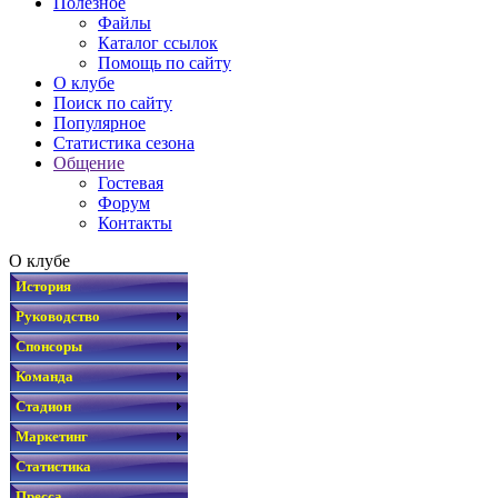
Полезное
Файлы
Каталог ссылок
Помощь по сайту
О клубе
Поиск по сайту
Популярное
Статистика сезона
Общение
Гостевая
Форум
Контакты
О клубе
История
Руководство
Спонсоры
Команда
Стадион
Маркетинг
Статистика
Пресса