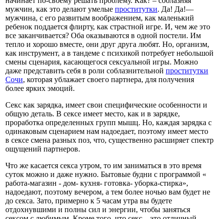
начинает по-своему решать проблему. Как? – соблазняя
мужчин, как это делают умелые
проститутки
. Да! Да!—
мужчина, с его развитым воображением, как маленький
ребенок поддается флирту, как страстной игре. И, чем же это
все заканчивается? Оба оказываются в одной постели. Им
тепло и хорошо вместе, они друг друга любят. Но, организм,
как инструмент, а в тандеме с психикой потребует небольшой
смены сценария, касающегося сексуальной игры. Можно
даже представить себя в роли соблазнительной
проститутки
Сочи
, которая ублажает своего партнера, для получения
более ярких эмоций.
Секс как зарядка, имеет свои специфические особенности и
общую деталь. В сексе имеет место, как и в зарядке,
проработка определенных групп мышц. Но, каждая зарядка с
одинаковым сценарием нам надоедает, поэтому имеет место
в сексе смена разных поз, что, существенно расширяет спектр
ощущений партнеров.
Что же касается секса утром, то им заниматься в это время
суток можно и даже нужно. Бытовые будни с программой «
работа-магазин - дом- кухня- готовка- уборка-стирка»,
надоедают, поэтому вечером, а тем более ночью вам будет не
до секса. Зато, примерно к 5 часам утра вы будете
отдохнувшими и полны сил и энергии, чтобы заняться
сексом с любимым. Кроме того, что секс – это отличный