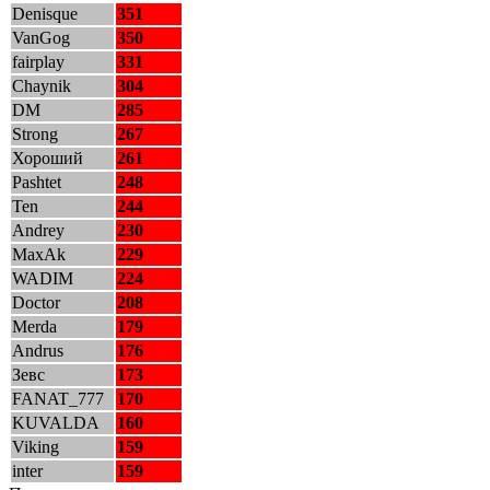
Denisque
351
VanGog
350
fairplay
331
Chaynik
304
DM
285
Strong
267
Хороший
261
Pashtet
248
Ten
244
Andrey
230
MaxAk
229
WADIM
224
Doctor
208
Merda
179
Andrus
176
Зевс
173
FANAT_777
170
KUVALDA
160
Viking
159
inter
159