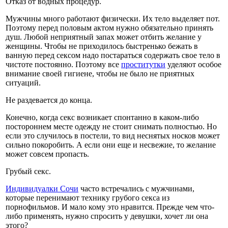
Отказ от водных процедур.
Мужчины много работают физически. Их тело выделяет пот.
Поэтому перед половым актом нужно обязательно принять
душ. Любой неприятный запах может отбить желание у
женщины. Чтобы не приходилось быстренько бежать в
ванную перед сексом надо постараться содержать свое тело в
чистоте постоянно. Поэтому все
проститутки
уделяют особое
внимание своей гигиене, чтобы не было не приятных
ситуаций.
Не раздевается до конца.
Конечно, когда секс возникает спонтанно в каком-либо
постороннем месте одежду не стоит снимать полностью. Но
если это случилось в постели, то вид неснятых носков может
сильно покоробить. А если они еще и несвежие, то желание
может совсем пропасть.
Грубый секс.
Индивидуалки Сочи
часто встречались с мужчинами,
которые перенимают технику грубого секса из
порнофильмов. И мало кому это нравится. Прежде чем что-
либо применять, нужно спросить у девушки, хочет ли она
этого?