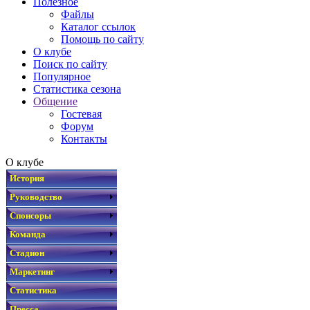
Полезное
Файлы
Каталог ссылок
Помощь по сайту
О клубе
Поиск по сайту
Популярное
Статистика сезона
Общение
Гостевая
Форум
Контакты
О клубе
История
Руководство
Спонсоры
Команда
Стадион
Маркетинг
Статистика
Пресса