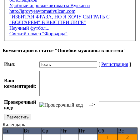
Удобные игровые автоматы Вулкан и
http://igrovyeavtomativulcan.com
"ИЗБИТАЯ ФРАЗА, НО Я ХОЧУ СЫГРАТЬ С
"ВОЛГАРЕМ" В ВЫСШЕЙ ЛИГЕ"
Научный футбол...
Свежий номер "Форварда"
Комментарии к статье "Ошибки мужчины в постели"
Имя:
[
Регистрация
]
Ваш
комментарий:
Проверочный
-->
код:
Календарь
Пн
Вт
Ср
Чт
Пт
Сб
Вс
1
2