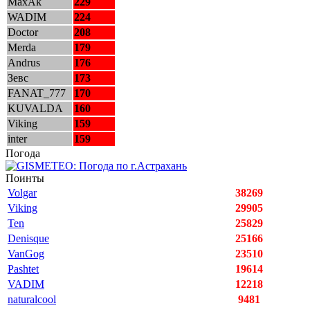
MaxAk
229
WADIM
224
Doctor
208
Merda
179
Andrus
176
Зевс
173
FANAT_777
170
KUVALDA
160
Viking
159
inter
159
Погода
Поинты
Volgar
38269
Viking
29905
Ten
25829
Denisque
25166
VanGog
23510
Pashtet
19614
VADIM
12218
naturalcool
9481