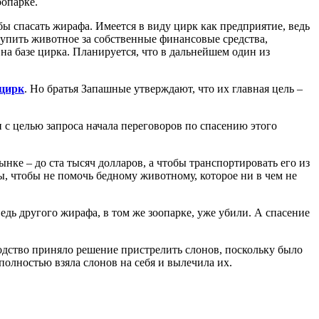
оопарке.
бы спасать жирафа. Имеется в виду цирк как предприятие, ведь
купить животное за собственные финансовые средства,
а базе цирка. Планируется, что в дальнейшем один из
 цирк
. Но братья Запашные утверждают, что их главная цель –
и с целью запроса начала переговоров по спасению этого
нке – до ста тысяч долларов, а чтобы транспортировать его из
мы, чтобы не помочь бедному животному, которое ни в чем не
дь другого жирафа, в том же зоопарке, уже убили. А спасение
водство приняло решение пристрелить слонов, поскольку было
полностью взяла слонов на себя и вылечила их.