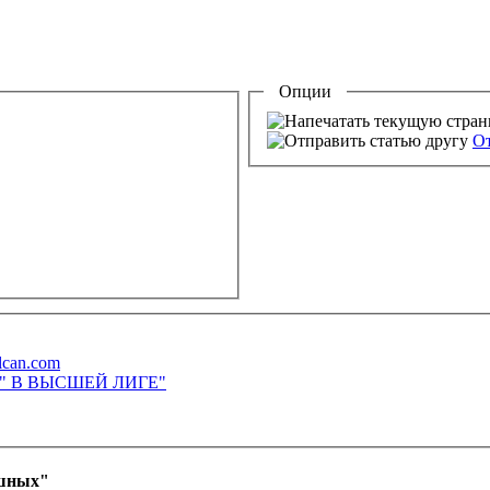
Опции
От
lcan.com
М" В ВЫСШЕЙ ЛИГЕ"
ашных"