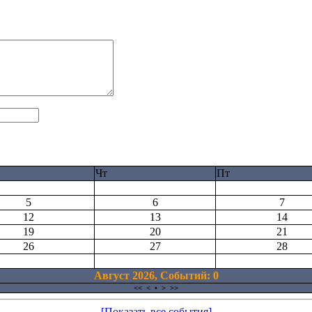
Чт
Пт
5
6
7
12
13
14
19
20
21
26
27
28
Август 2026, Cобытий: 0
<<
<
•
>
>>
[Показать все события]