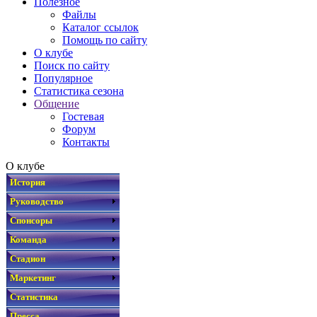
Полезное
Файлы
Каталог ссылок
Помощь по сайту
О клубе
Поиск по сайту
Популярное
Статистика сезона
Общение
Гостевая
Форум
Контакты
О клубе
История
Руководство
Спонсоры
Команда
Стадион
Маркетинг
Статистика
Пресса