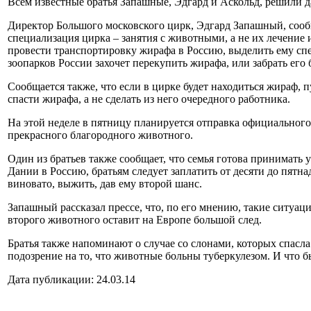
Всем известные братья Запашные, Эдгард и Аскольд, решили да
Директор Большого московского цирк, Эдгард Запашный, сообща
специализация цирка – занятия с животными, а не их лечение
провести транспортировку жирафа в Россию, выделить ему спе
зоопарков России захочет перекупить жирафа, или забрать его 
Сообщается также, что если в цирке будет находиться жираф, п
спасти жирафа, а не сделать из него очередного работника.
На этой неделе в пятницу планируется отправка официального 
прекрасного благородного животного.
Один из братьев также сообщает, что семья готова принимать 
Дании в Россию, братьям следует заплатить от десяти до пятна
виновато, выжить, дав ему второй шанс.
Запашный рассказал прессе, что, по его мнению, такие ситуац
второго животного оставит на Европе большой след.
Братья также напоминают о случае со слонами, которых спасла
подозрение на то, что животные больны туберкулезом. И что бы
Дата публикации: 24.03.14