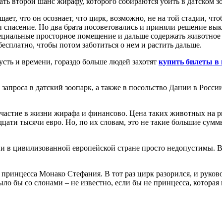
ть второй шанс жирафу, которого собираются убить в датском з
ет, что он осознает, что цирк, возможно, не на той стадии, что
 и спасение. Но два брата посоветовались и приняли решение вы
циальные просторное помещение и дальше содержать животное н
бесплатно, чтобы потом заботиться о нем и растить дальше.
усть и времени, гораздо больше людей захотят
купить билеты в
запроса в датский зоопарк, а также в посольство Дании в Росси
участие в жизни жирафа и финансово. Цена таких животных на ры
дцати тысячи евро. Но, по их словам, это не такие большие сум
ии в цивилизованной европейской стране просто недопустимы. Ве
 принцесса Монако Стефания. В тот раз цирк разорился, и руко
ло бы со слонами – не известно, если бы не принцесса, которая 