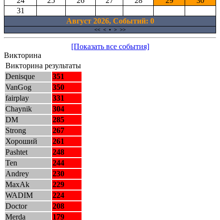
24
25
26
27
28
29
30
31
Август 2026, Cобытий: 0
<<
<
•
>
>>
[Показать все события]
Викторина
Викторина результаты
Denisque
351
VanGog
350
fairplay
331
Chaynik
304
DM
285
Strong
267
Хороший
261
Pashtet
248
Ten
244
Andrey
230
MaxAk
229
WADIM
224
Doctor
208
Merda
179