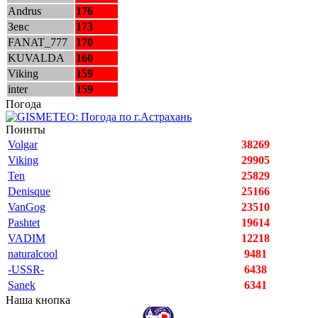
Andrus
176
Зевс
173
FANAT_777
170
KUVALDA
160
Viking
159
inter
159
Погода
Поинты
Volgar
38269
Viking
29905
Ten
25829
Denisque
25166
VanGog
23510
Pashtet
19614
VADIM
12218
naturalcool
9481
-USSR-
6438
Sanek
6341
Наша кнопка