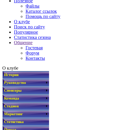
Полезное
Файлы
Каталог ссылок
Помощь по сайту
О клубе
Поиск по сайту
Популярное
Статистика сезона
Общение
Гостевая
Форум
Контакты
О клубе
История
Руководство
Спонсоры
Команда
Стадион
Маркетинг
Статистика
Пресса