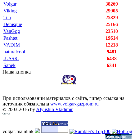
Volgar
38269
Viking
29905
Ten
25829
Denisque
25166
VanGog
23510
Pashtet
19614
VADIM
12218
naturalcool
9481
-USSR-
6438
Sanek
6341
Наша кнопка
При использовании материалов с сайта, гипер-ссылка на
источник обязательна
www.volgar-gazprom.ru
© 2003-2016 by
Alyushin Vladimir
Статьи
volgar-mainlink