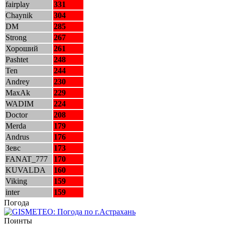
fairplay
331
Chaynik
304
DM
285
Strong
267
Хороший
261
Pashtet
248
Ten
244
Andrey
230
MaxAk
229
WADIM
224
Doctor
208
Merda
179
Andrus
176
Зевс
173
FANAT_777
170
KUVALDA
160
Viking
159
inter
159
Погода
Поинты