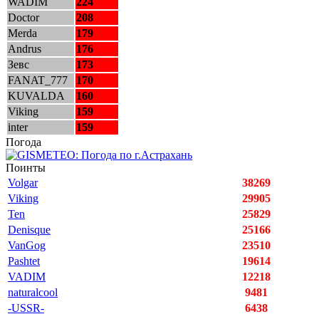
WADIM
224
Doctor
208
Merda
179
Andrus
176
Зевс
173
FANAT_777
170
KUVALDA
160
Viking
159
inter
159
Погода
Поинты
Volgar
38269
Viking
29905
Ten
25829
Denisque
25166
VanGog
23510
Pashtet
19614
VADIM
12218
naturalcool
9481
-USSR-
6438