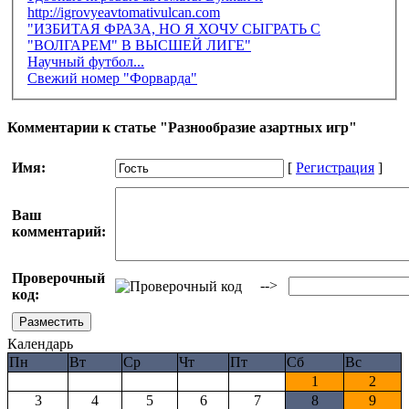
http://igrovyeavtomativulcan.com
"ИЗБИТАЯ ФРАЗА, НО Я ХОЧУ СЫГРАТЬ С
"ВОЛГАРЕМ" В ВЫСШЕЙ ЛИГЕ"
Научный футбол...
Свежий номер "Форварда"
Комментарии к статье "Разнообразие азартных игр"
Имя:
[
Регистрация
]
Ваш
комментарий:
Проверочный
-->
код:
Календарь
Пн
Вт
Ср
Чт
Пт
Сб
Вс
1
2
3
4
5
6
7
8
9