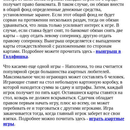
получает право банкомата. В таком случае, он обязан внести
в общий фонд определенные денежные средства,
установленные заранее. Если этот общий фонд не будет
сорван на протяжении нескольких раздач, тогда он обязан
удваиваться, что лишь только усиливает интерес к игре. В
случае, если ставка будет снят, то банкомат обязан снять две
карты – одну отдать левому сопернику, другую отдать
правому сопернику. Выигрыш определяется с выпадением
карты отождествлённой с разложенными по сторонам
картами. Подробнее можете прочитать здесь -
выигрыш в
Голдфишка
.
Что касаемо еще одной игры – Наполеона, то она считается
популярной среди большинства азартных любителей.
Максимальное число играющих может составлять 6 человек.
Играющие ставят на стол небольшую картонную коробку, в
которой находится сумма за сдачу и штрафы. Затем, каждый
игрок получает по пять карт. Оставшиеся карты ставятся на
стол, козырь не должен вскрываться. Сдатчик обладает
правом первым начать игру, плюс ко всему, он может
перебивать ее и торговаться с другими игроками. Игра
заканчивается тогда, когда главный игрок заберет все свои
взятки. Подробнее можно почитать здесь -
играть азартные
игры
.