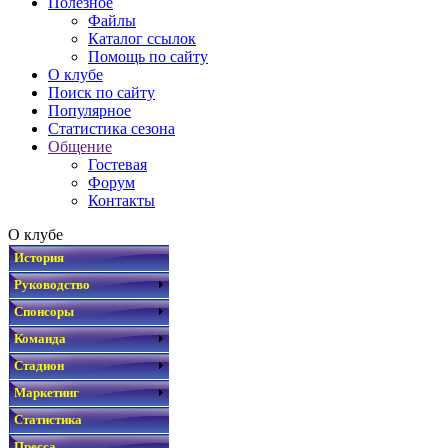
Полезное
Файлы
Каталог ссылок
Помощь по сайту
О клубе
Поиск по сайту
Популярное
Статистика сезона
Общение
Гостевая
Форум
Контакты
О клубе
История
Руководство
Спонсоры
Команда
Стадион
Маркетинг
Статистика
Пресса