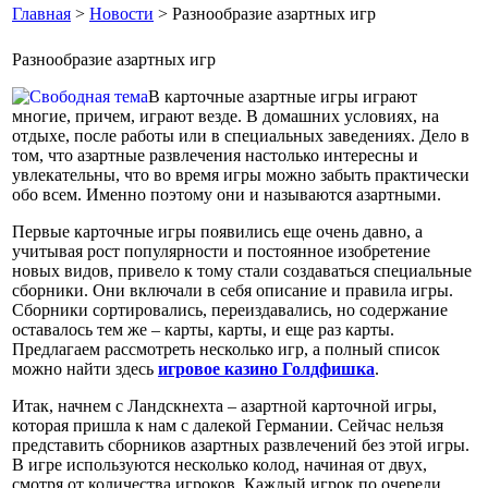
Главная
>
Новости
> Разнообразие азартных игр
Разнообразие азартных игр
В карточные азартные игры играют
многие, причем, играют везде. В домашних условиях, на
отдыхе, после работы или в специальных заведениях. Дело в
том, что азартные развлечения настолько интересны и
увлекательны, что во время игры можно забыть практически
обо всем. Именно поэтому они и называются азартными.
Первые карточные игры появились еще очень давно, а
учитывая рост популярности и постоянное изобретение
новых видов, привело к тому стали создаваться специальные
сборники. Они включали в себя описание и правила игры.
Сборники сортировались, переиздавались, но содержание
оставалось тем же – карты, карты, и еще раз карты.
Предлагаем рассмотреть несколько игр, а полный список
можно найти здесь
игровое казино Голдфишка
.
Итак, начнем с Ландскнехта – азартной карточной игры,
которая пришла к нам с далекой Германии. Сейчас нельзя
представить сборников азартных развлечений без этой игры.
В игре используются несколько колод, начиная от двух,
смотря от количества игроков. Каждый игрок по очереди