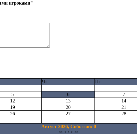
выми игроками"
Чт
Пт
5
6
7
12
13
14
19
20
21
26
27
28
Август 2026, Cобытий: 0
<<
<
•
>
>>