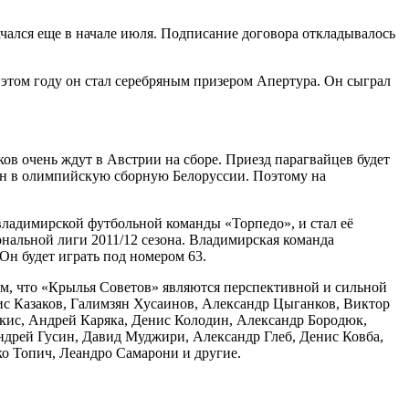
чался еще в начале июля. Подписание договора откладывалось
В этом году он стал серебряным призером Апертура. Он сыграл
в очень ждут в Австрии на сборе. Приезд парагвайцев будет
ан в олимпийскую сборную Белоруссии. Поэтому на
ладимирской футбольной команды «Торпедо», и стал её
нальной лиги 2011/12 сезона. Владимирская команда
н будет играть под номером 63.
им, что «Крылья Советов» являются перспективной и сильной
ис Казаков, Галимзян Хусаинов, Александр Цыганков, Виктор
кис, Андрей Каряка, Денис Колодин, Александр Бородюк,
ндрей Гусин, Давид Муджири, Александр Глеб, Денис Ковба,
о Топич, Леандро Самарони и другие.