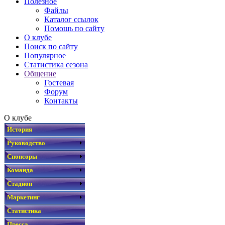
Полезное
Файлы
Каталог ссылок
Помощь по сайту
О клубе
Поиск по сайту
Популярное
Статистика сезона
Общение
Гостевая
Форум
Контакты
О клубе
История
Руководство
Спонсоры
Команда
Стадион
Маркетинг
Статистика
Пресса