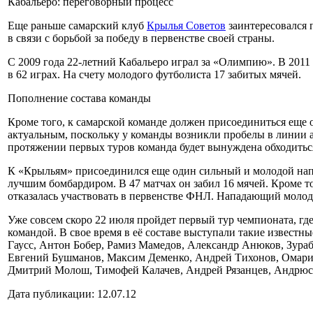
Кабальеро: переговорный процесс
Еще раньше самарский клуб
Крылья Советов
заинтересовался 
в связи с борьбой за победу в первенстве своей страны.
С 2009 года 22-летний Кабальеро играл за «Олимпию». В 2011 
в 62 играх. На счету молодого футболиста 17 забитых мячей.
Пополнение состава команды
Кроме того, к самарской команде должен присоединиться еще 
актуальным, поскольку у команды возникли пробелы в линии 
протяжении первых туров команда будет вынуждена обходиться
К «Крыльям» присоединился еще один сильный и молодой напа
лучшим бомбардиром. В 47 матчах он забил 16 мячей. Кроме т
отказалась участвовать в первенстве ФНЛ. Нападающий молод
Уже совсем скоро 22 июля пройдет первый тур чемпионата, г
командой. В свое время в её составе выступали такие извест
Гаусс, Антон Бобер, Рамиз Мамедов, Александр Анюков, Зура
Евгений Бушманов, Максим Деменко, Андрей Тихонов, Омари Т
Дмитрий Молош, Тимофей Калачев, Андрей Рязанцев, Андрюс 
Дата публикации: 12.07.12