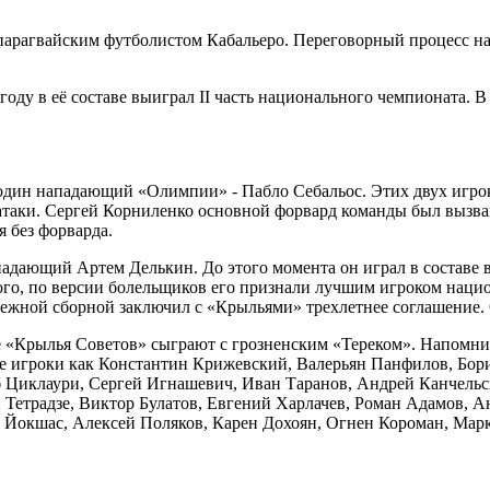
парагвайским футболистом Кабальеро. Переговорный процесс на
году в её составе выиграл II часть национального чемпионата. 
один нападающий «Олимпии» - Пабло Себальос. Этих двух игроко
атаки. Сергей Корниленко основной форвард команды был вызв
 без форварда.
дающий Артем Делькин. До этого момента он играл в составе в
ого, по версии болельщиков его признали лучшим игроком нацио
ежной сборной заключил с «Крыльями» трехлетнее соглашение. О
де «Крылья Советов» сыграют с грозненским «Тереком». Напомн
ные игроки как Константин Крижевский, Валерьян Панфилов, Бор
б Циклаури, Сергей Игнашевич, Иван Таранов, Андрей Канчельс
етрадзе, Виктор Булатов, Евгений Харлачев, Роман Адамов, А
Йокшас, Алексей Поляков, Карен Дохоян, Огнен Короман, Марк