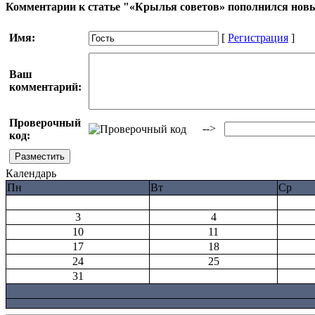
Комментарии к статье "«Крылья советов» пополнился но
Имя:
[
Регистрация
]
Ваш
комментарий:
Проверочный
-->
код:
Календарь
Пн
Вт
Ср
3
4
10
11
17
18
24
25
31