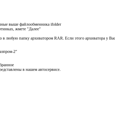
анные выше файлообменника ifolder
ртинках, жмете "Далее"
део в любую папку архиватором RAR. Если этого архиватора у Ва
азпром-2"
бранное
едставлены в нашем автосервисе.