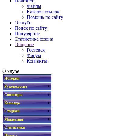
Полезное
Файлы
Каталог ссылок
Помощь по сайту
О клубе
Поиск по сайту
Популярное
Статистика сезона
Общение
Гостевая
Форум
Контакты
О клубе
История
Руководство
Спонсоры
Команда
Стадион
Маркетинг
Статистика
Пресса