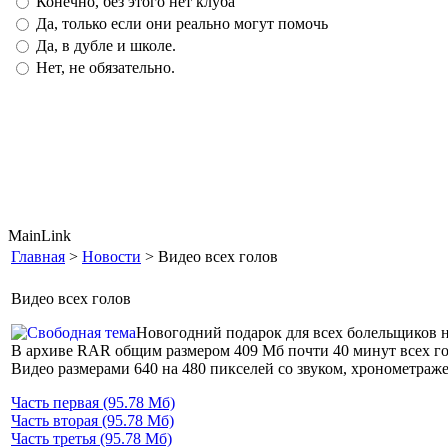
Конечно, без этого нет клуба
Да, только если они реально могут помочь
Да, в дубле и школе.
Нет, не обязательно.
MainLink
Главная
>
Новости
> Видео всех голов
Видео всех голов
Новогодний подарок для всех болельщиков на
В архиве RAR общим размером 409 Мб почти 40 минут всех гол
Видео размерами 640 на 480 пикселей со звуком, хронометражем
Часть первая (95.78 Мб)
Часть вторая (95.78 Мб)
Часть третья (95.78 Мб)