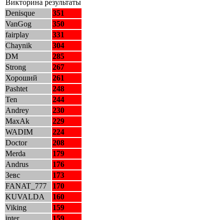
Викторина результаты
Denisque
351
VanGog
350
fairplay
331
Chaynik
304
DM
285
Strong
267
Хороший
261
Pashtet
248
Ten
244
Andrey
230
MaxAk
229
WADIM
224
Doctor
208
Merda
179
Andrus
176
Зевс
173
FANAT_777
170
KUVALDA
160
Viking
159
inter
159