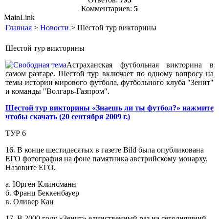
Комментариев:
5
MainLink
Главная
>
Новости
> Шестой тур викторины
Шестой тур викторины
Астраханская футбольная викторина в
самом разгаре. Шестой тур включает по одному вопросу на
темы истории мирового футбола, футбольного клуба "Зенит"
и команды "Волгарь-Газпром".
Шестой тур викторины «Знаешь ли ты футбол?» нажмите
чтобы скачать (20 сентября 2009 г.)
ТУР 6
16. В конце шестидесятых в газете Bild была опубликована
ЕГО фотография на фоне памятника австрийскому монарху.
Назовите ЕГО.
а. Юрген Клинсманн
б. Франц Беккенбауер
в. Оливер Кан
17. В 2000 году «Зенит» единственный раз на сегодняшний