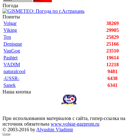
Погода
Поинты
Volgar
38269
Viking
29905
Ten
25829
Denisque
25166
VanGog
23510
Pashtet
19614
VADIM
12218
naturalcool
9481
-USSR-
6438
Sanek
6341
Наша кнопка
При использовании материалов с сайта, гипер-ссылка на
источник обязательна
www.volgar-gazprom.ru
© 2003-2016 by
Alyushin Vladimir
Статьи