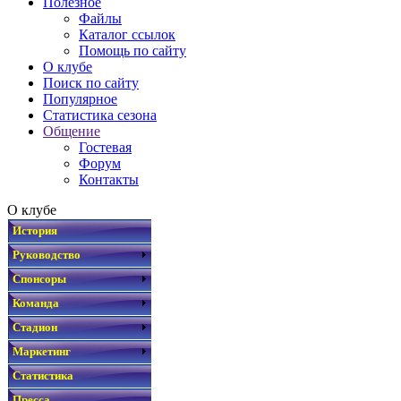
Полезное
Файлы
Каталог ссылок
Помощь по сайту
О клубе
Поиск по сайту
Популярное
Статистика сезона
Общение
Гостевая
Форум
Контакты
О клубе
История
Руководство
Спонсоры
Команда
Стадион
Маркетинг
Статистика
Пресса