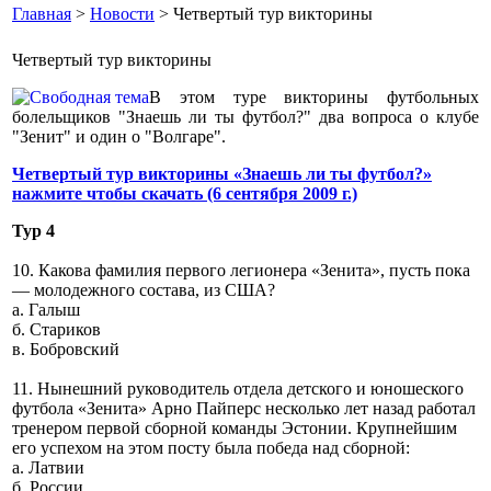
Главная
>
Новости
> Четвертый тур викторины
Четвертый тур викторины
В этом туре викторины футбольных
болельщиков "Знаешь ли ты футбол?" два вопроса о клубе
"Зенит" и один о "Волгаре".
Четвертый тур викторины «Знаешь ли ты футбол?»
нажмите чтобы скачать (6 сентября 2009 г.)
Тур 4
10. Какова фамилия первого легионера «Зенита», пусть пока
— молодежного состава, из США?
а. Галыш
б. Стариков
в. Бобровский
11. Нынешний руководитель отдела детского и юношеского
футбола «Зенита» Арно Пайперс несколько лет назад работал
тренером первой сборной команды Эстонии. Крупнейшим
его успехом на этом посту была победа над сборной:
а. Латвии
б. России