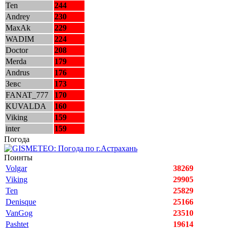
Ten
244
Andrey
230
MaxAk
229
WADIM
224
Doctor
208
Merda
179
Andrus
176
Зевс
173
FANAT_777
170
KUVALDA
160
Viking
159
inter
159
Погода
Поинты
Volgar
38269
Viking
29905
Ten
25829
Denisque
25166
VanGog
23510
Pashtet
19614