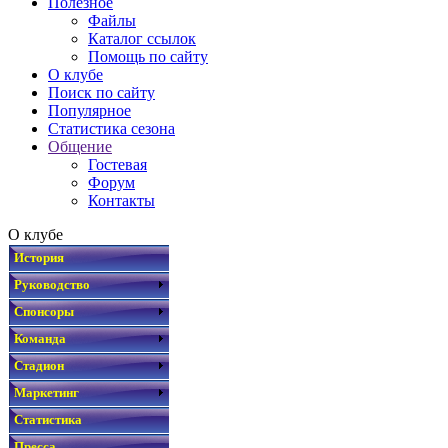
Полезное
Файлы
Каталог ссылок
Помощь по сайту
О клубе
Поиск по сайту
Популярное
Статистика сезона
Общение
Гостевая
Форум
Контакты
О клубе
История
Руководство
Спонсоры
Команда
Стадион
Маркетинг
Статистика
Пресса