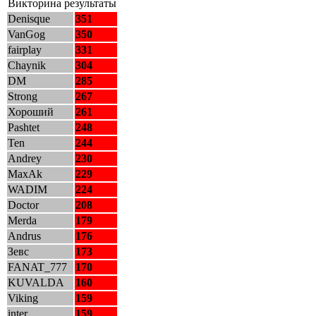
Викторина результаты
Denisque
351
VanGog
350
fairplay
331
Chaynik
304
DM
285
Strong
267
Хороший
261
Pashtet
248
Ten
244
Andrey
230
MaxAk
229
WADIM
224
Doctor
208
Merda
179
Andrus
176
Зевс
173
FANAT_777
170
KUVALDA
160
Viking
159
inter
159