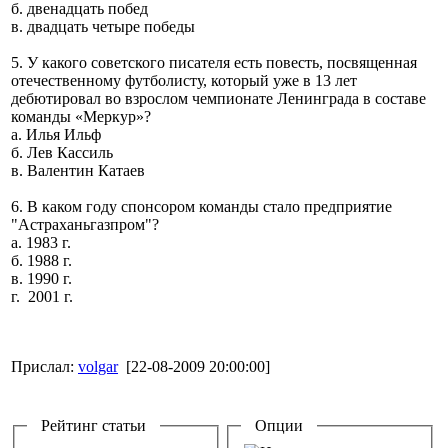
б. двенадцать побед
в. двадцать четыре победы
5. У какого советского писателя есть повесть, посвященная
отечественному футболисту, который уже в 13 лет
дебютировал во взрослом чемпионате Ленинграда в составе
команды «Меркур»?
а. Илья Ильф
б. Лев Кассиль
в. Валентин Катаев
6. В каком году спонсором команды стало предприятие
"Астраханьгазпром"?
а. 1983 г.
б. 1988 г.
в. 1990 г.
г. 2001 г.
Прислал:
volgar
[22-08-2009 20:00:00]
Рейтинг статьи
Опции