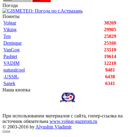
Погода
Поинты
Volgar
38269
Viking
29905
Ten
25829
Denisque
25166
VanGog
23510
Pashtet
19614
VADIM
12218
naturalcool
9481
-USSR-
6438
Sanek
6341
Наша кнопка
При использовании материалов с сайта, гипер-ссылка на
источник обязательна
www.volgar-gazprom.ru
© 2003-2016 by
Alyushin Vladimir
Статьи