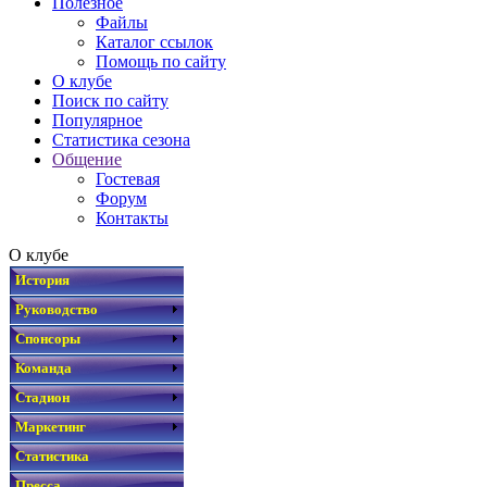
Полезное
Файлы
Каталог ссылок
Помощь по сайту
О клубе
Поиск по сайту
Популярное
Статистика сезона
Общение
Гостевая
Форум
Контакты
О клубе
История
Руководство
Спонсоры
Команда
Стадион
Маркетинг
Статистика
Пресса