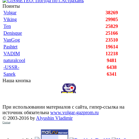
Поинты
Volgar
38269
Viking
29905
Ten
25829
Denisque
25166
VanGog
23510
Pashtet
19614
VADIM
12218
naturalcool
9481
-USSR-
6438
Sanek
6341
Наша кнопка
При использовании материалов с сайта, гипер-ссылка на
источник обязательна
www.volgar-gazprom.ru
© 2003-2016 by
Alyushin Vladimir
Статьи