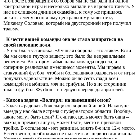
что после возвращения со сборов мы не сыграли ни одной
контрольной игры и несколько выпали из игрового тонуса. У
нас не слишком длинная скамейка, к тому же пришлось
искать замену основному центральному защитнику –
Михаилу Соловью, который на двусторонней игре получил
травму.
- К чести вашей команды она не стала запираться на
своей половине поля.
- У нас была установка: «Лучшая оборона - это атака». Если
бы мы сели в глухую защиту, это было бы неправильным
решением. Во втором тайме наша команда подсела, и
соперник реализовал имеющиеся моменты. Мы играем в
атакующий футбол, чтобы и болельщиков радовать и от игры
получать удовольствие. Можно было сесть сзади всей
командой и выбивать мяч на трибуны. Но я не сторонник
такого футбол. Футбол – в первую очередь для зрителей.
- Какова задача «Волгаря» на нынешний сезон?
- Задача - радовать болельщиков хорошей игрой. Накануне
выезда у нас была встреча с губернатором области. Вообще,
какие могут быть цели? Я считаю, цель может быть одна –
выход в премьер лигу и, может быть, место в призовой
тройке. В остальном - нет разницы, занять 8-е или 12-е место.
Естественно, необходимо не вылететь из первого дивизиона.