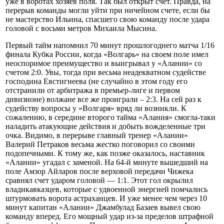
уже в воротах хозяев поля. Так был открыт счет. Правда, на
перерыв команды могли уйти при ничейном счете, если бы
не мастерство Ильина, спасшего свою команду после удара
головой с восьми метров Михаила Мысина.
Первый тайм напомнил 70 минут прошлогоднего матча 1/16
финала Кубка России, когда «Волгарь» на своем поле имел
неоспоримое преимущество и выигрывал у «Алании» со
счетом 2:0. Увы, тогда при весьма неадекватном судействе
господина Евстигнеева (не случайно в этом году его
отстранили от арбитража в премьер-лиге и первом
дивизионе) волжане все же проиграли – 2:3. На сей раз к
судейству вопросы у «Волгаря» вряд ли возникли. К
сожалению, в середине второго тайма «Алания» смогла-таки
наладить атакующие действия и добыть вожделенные три
очка. Видимо, в перерыве главный тренер «Алании»
Валерий Петраков весьма жестко поговорил со своими
подопечными. К тому же, как позже оказалось, наставник
«Алании» угадал с заменой. На 64-й минуте вышедший на
поле Амзор Айларов после верховой передачи Чижека
сравнял счет ударом головой — 1:1. Этот гол окрылил
владикавказцев, которые с удвоенной энергией помчались
штурмовать ворота астраханцев. И уже менее чем через 10
минут капитан «Алании» Джамбулад Базаев вывел свою
команду вперед. Его мощный удар из-за пределов штрафной