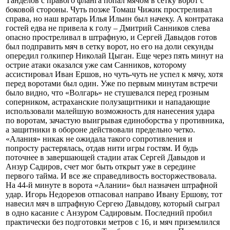
Танделов с правого фланга попал мячом в сетку ворот с
боковой стороны. Чуть позже Томаш Чижик простреливал
справа, но наш вратарь Илья Ильин был начеку. А контратака
гостей едва не привела к голу – Дмитрий Санников слева
опасно простреливал в штрафную, и Сергей Давыдов готов
был подправить мяч в сетку ворот, но его на доли секунды
опередил голкипер Николай Цыган. Еще через пять минут на
острие атаки оказался уже сам Санников, которому
ассистировал Иван Ершов, но чуть-чуть не успел к мячу, хотя
перед воротами был один. Уже по первым минутам встречи
было видно, что «Волгарь» не стушевался перед грозным
соперником, астраханские полузащитники и нападающие
использовали малейшую возможность для нанесения удара
по воротам, зачастую выигрывая единоборства у противника,
а защитники в обороне действовали предельно четко.
«Алания» никак не ожидала такого сопротивления и
попросту растерялась, отдав нити игры гостям. И будь
поточнее в завершающей стадии атак Сергей Давыдов и
Анзур Садиров, счет мог быть открыт уже в середине
первого тайма. И все же справедливость восторжествовала.
На 44-й минуте в ворота «Алании» был назначен штрафной
удар. Игорь Недорезов отпасовал направо Ивану Ершову, тот
навесил мяч в штрафную Сергею Давыдову, который сыграл
в одно касание с Анзуром Садировым. Последний пробил
практически без подготовки метров с 16, и мяч приземлился