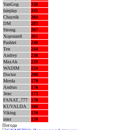
VanGog
350
fairplay
331
Chaynik
304
DM
285
Strong
267
Хороший
261
Pashtet
248
Ten
244
Andrey
230
MaxAk
229
WADIM
224
Doctor
208
Merda
179
Andrus
176
Зевс
173
FANAT_777
170
KUVALDA
160
Viking
159
inter
159
Погода