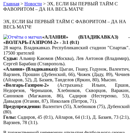
Главная
>
Новости
> ЭХ, ЕСЛИ БЫ ПЕРВЫЙ ТАЙМ С
ФАВОРИТОМ – ДА НА ВЕСЬ МАТЧ!
ЭХ, ЕСЛИ БЫ ПЕРВЫЙ ТАЙМ С ФАВОРИТОМ – ДА НА
ВЕСЬ МАТЧ!
«АЛАНИЯ» (ВЛАДИКАВКАЗ) -
«ВОЛГАРЬ-ГАЗПРОМ-2» - 3:1 (0:1)
28 марта. Владикавказ. Республиканский стадион "Спартак".
17500 зрителей
Судьи:
Альмир Каюмов (Москва), Лев Антонов (Владимир),
Сергей Барабаш (Ставрополь).
«Алания» (Владикавказ):
Цыган, Гнану, Годунок, Валентич,
Варзиев, Прошин (Дубенский, 66), Чижек (Даду, 89), Чочиев
(Айларов, 52), Д. Базаев, Танделов (Яркин, 80), Мысин.
«Волгарь-Газпром-2»
(Астрахань): Ильин, Ершов,
Недорезов, Чернышов, Хлебников, Скворцов, Варакин,
Санников (Магжанов, 86), Садиров (Нестеренко, 53),
Давыдов (Оганян, 87), Николаев (Петров, 71).
Предупреждения:
Валентич (55), Хлебников (75), Дубенский
(80).
Голы:
Садиров, 45 (0:1), Айларов, 64 (1:1), Д. Базаев, 73 (2:1),
Варзиев, 78 (3:1).
В торжественной церемонии открытия футбольного сезона