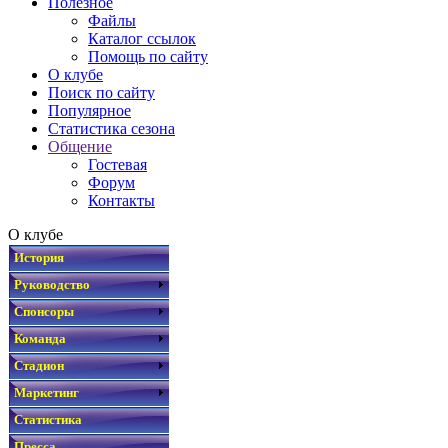
Полезное
Файлы
Каталог ссылок
Помощь по сайту
О клубе
Поиск по сайту
Популярное
Статистика сезона
Общение
Гостевая
Форум
Контакты
О клубе
История
Руководство
Спонсоры
Команда
Стадион
Маркетинг
Статистика
Пресса