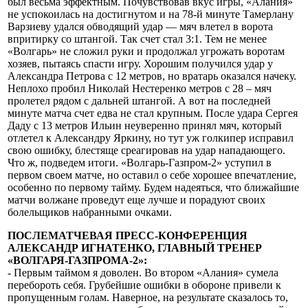
был весьма эффектным. Почувствовав вкус игры, «Алания»
не успокоилась на достигнутом и на 78-й минуте Тамерлану
Варзиеву удался обводящий удар — мяч влетел в ворота
впритирку со штангой. Так счет стал 3:1. Тем не менее
«Волгарь» не сложил руки и продолжал угрожать воротам
хозяев, пытаясь спасти игру. Хорошим получился удар у
Александра Петрова с 12 метров, но вратарь оказался начеку.
Неплохо пробил Николай Нестеренко метров с 28 – мяч
пролетел рядом с дальней штангой. А вот на последней
минуте матча счет едва не стал крупным. После удара Сергея
Даду с 13 метров Ильин неуверенно принял мяч, который
отлетел к Александру Яркину, но тут уж голкипер исправил
свою ошибку, блестяще среагировав на удар нападающего.
Что ж, подведем итоги. «Волгарь-Газпром-2» уступил в
первом своем матче, но оставил о себе хорошее впечатление,
особенно по первому тайму. Будем надеяться, что ближайшие
матчи волжане проведут еще лучше и порадуют своих
болельщиков набранными очками.
ПОСЛЕМАТЧЕВАЯ ПРЕСС-КОНФЕРЕНЦИЯ
АЛЕКСАНДР ИГНАТЕНКО, ГЛАВНЫЙ ТРЕНЕР
«ВОЛГАРЯ-ГАЗПРОМА-2»:
- Первым таймом я доволен. Во втором «Алания» сумела
перебороть себя. Грубейшие ошибки в обороне привели к
пропущенным голам. Наверное, на результате сказалось то,