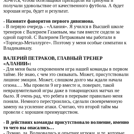
Хочется, чтобы болельщики приходили на трибуны и
получали удовольствие от качественного футбола. А будет
хорошая игра, будет и результат.
- Назовите фаворитов первого дивизиона.
- В первую очередь - «Алания». Я учился в Высшей школе
тренеров с Валерием Газаевым, мы там вместе сидели за
одной партой. С Валерием Петраковым мы работали в
«Торпедо-Металлурге». Поэтому у меня особые симпатии к
Владикавказу.
ВАЛЕРИЙ ПЕТРАКОВ, ГЛАВНЫЙ ТРЕНЕР
«АЛАНИИ»:
- Для меня была откровением игра нашей команды в первом
тайме. Не знаю, с чем это связывать. Может, присутствовали
лишние эмоции. Может, слишком долго мы ждали начала
сезона.… Мы провели 9 игр вместе и, поверьте, такой
невразумительной игры даже в товарищеских матчах не
было. Я очень рад, что ребята в перерыве правильно меня
поняли. Немного перестроились, сделали своевременную
замену на усиление атаки. Считаю, что второй тайм мы
провели с хорошим преимуществом.
- В действиях команды присутствовало волнение, именно
то чего вы опасались…
- Думаю, да. Волновались и опытнее игроки, и те, которые