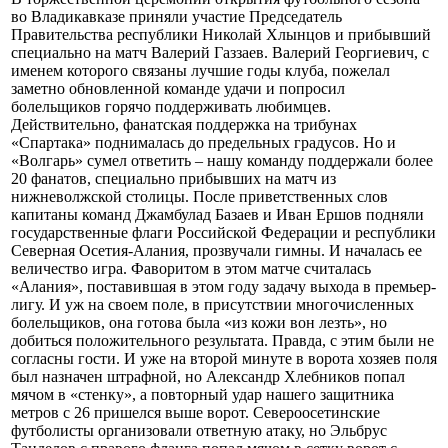
во Владикавказе приняли участие Председатель
Правительства республики Николай Хлынцов и прибывший
специально на матч Валерий Газзаев. Валерий Георгиевич, с
именем которого связаны лучшие годы клуба, пожелал
заметно обновленной команде удачи и попросил
болельщиков горячо поддерживать любимцев.
Действительно, фанатская поддержка на трибунах
«Спартака» поднималась до предельных градусов. Но и
«Волгарь» сумел ответить – нашу команду поддержали более
20 фанатов, специально прибывших на матч из
нижневолжской столицы. После приветственных слов
капитаны команд Джамбулад Базаев и Иван Ершов подняли
государственные флаги Российской Федерации и республики
Северная Осетия-Алания, прозвучали гимны. И началась ее
величество игра. Фаворитом в этом матче считалась
«Алания», поставившая в этом году задачу выхода в премьер-
лигу. И уж на своем поле, в присутствии многочисленных
болельщиков, она готова была «из кожи вон лезть», но
добиться положительного результата. Правда, с этим были не
согласны гости. И уже на второй минуте в ворота хозяев поля
был назначен штрафной, но Александр Хлебников попал
мячом в «стенку», а повторный удар нашего защитника
метров с 26 пришелся выше ворот. Североосетинские
футболисты организовали ответную атаку, но Эльбрус